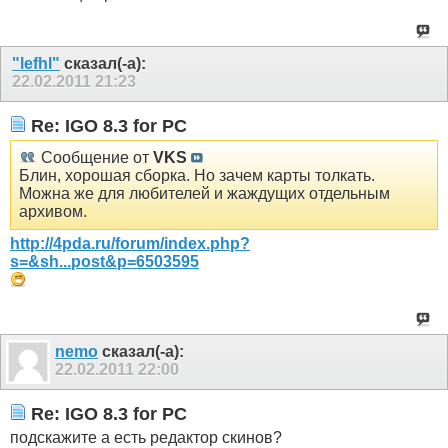
"lefhl"
сказал(-а):
22.02.2011
21:23
Re: IGO 8.3 for PC
Сообщение от
VKS
Блин, хорошая сборка. Но зачем карты толкать.
Можна же для любителей и жаждущих отдельным
архивом.
http://4pda.ru/forum/index.php?
s=&sh...post&p=6503595
nemo
сказал(-а):
22.02.2011
22:00
Re: IGO 8.3 for PC
подскажите а есть редактор скинов?