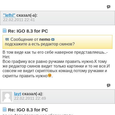
"lefhl"
сказал(-а):
22.02.2011
22:41
Re: IGO 8.3 for PC
Сообщение от
nemo
подскажите а есть редактор скинов?
В том виде как ты его себе наверное представляешь..-
Нет.
Всю графику все равно ручками править нужно.К тому
же редактор скинов видит только картинки и то не все.И
совсем не видит скриптовых команд потому ручками и
скрипты править нужно
.
layt
сказал(-а):
22.02.2011
22:49
Re: IGO 8.3 for PC