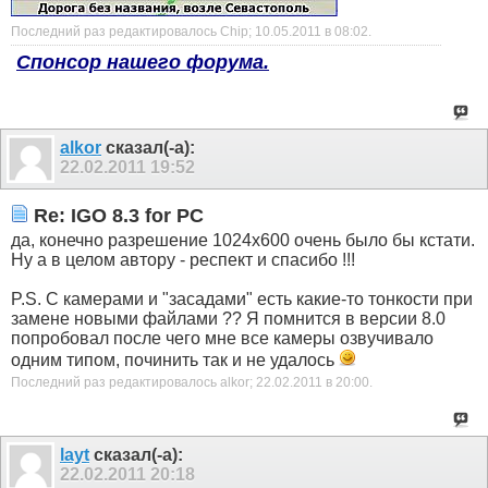
Последний раз редактировалось Chip; 10.05.2011 в
08:02
.
Спонсор нашего форума.
alkor
сказал(-а):
22.02.2011
19:52
Re: IGO 8.3 for PC
да, конечно разрешение 1024х600 очень было бы кстати.
Ну а в целом автору - респект и спасибо !!!
P.S. C камерами и "засадами" есть какие-то тонкости при
замене новыми файлами ?? Я помнится в версии 8.0
попробовал после чего мне все камеры озвучивало
одним типом, починить так и не удалось
Последний раз редактировалось alkor; 22.02.2011 в
20:00
.
layt
сказал(-а):
22.02.2011
20:18