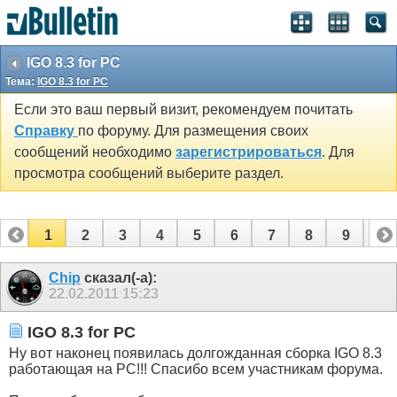
IGO 8.3 for PC
Тема:
IGO 8.3 for PC
Если это ваш первый визит, рекомендуем почитать
Справку
по форуму. Для размещения своих
сообщений необходимо
зарегистрироваться
. Для
просмотра сообщений выберите раздел.
1
2
3
4
5
6
7
8
9
10
11
12
13
14
15
16
17
Chip
сказал(-а):
22.02.2011
15:23
IGO 8.3 for PC
Ну вот наконец появилась долгожданная сборка IGO 8.3
работающая на PC!!! Спасибо всем участникам форума.