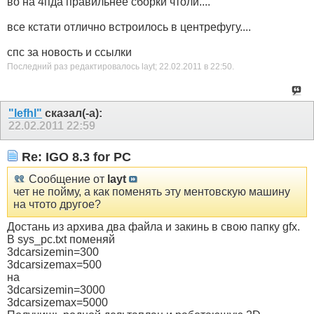
во на 4пда правильнее сборки чтоли....
все кстати отлично встроилось в центрефугу....
спс за новость и ссылки
Последний раз редактировалось layt; 22.02.2011 в
22:50
.
"lefhl"
сказал(-а):
22.02.2011
22:59
Re: IGO 8.3 for PC
Сообщение от
layt
чет не пойму, а как поменять эту ментовскую машину
на чтото другое?
Достань из архива два файла и закинь в свою папку gfx.
В sys_pc.txt поменяй
3dcarsizemin=300
3dcarsizemax=500
на
3dcarsizemin=3000
3dcarsizemax=5000