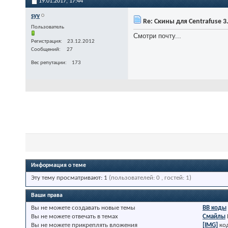
19.01.2017,
17:44
syv
Re: Скины для Centrafuse 3
Пользователь
Смотри почту...
Регистрация
23.12.2012
Сообщений
27
Вес репутации
173
Информация о теме
Эту тему просматривают: 1
(пользователей: 0 , гостей: 1)
Ваши права
Вы
не можете
создавать новые темы
BB коды
Вы
не можете
отвечать в темах
Смайлы
Вы
не можете
прикреплять вложения
[IMG]
ко