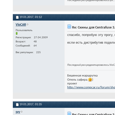
Последний раз редактировалось syv; 
19.01.2017,
01:12
VioCAR
Re: Скины для Centrafuse 3
Пользователь
спасибо, попробую эту прогу,
Регистрация
27.04.2009
Возраст
48
если есть дистрибутив подели
Сообщений
64
Вес репутации
225
Последний раз редактировалось VioCA
Бешенная маршрутка
Опель зафира.
)
проект
http://www.compcar.ru/forum/sh
19.01.2017,
01:35
syv
Re: Скины для Centrafuse 3