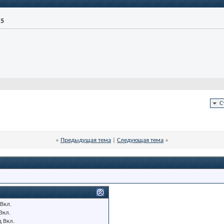
.5
С
«
Предыдущая тема
|
Следующая тема
»
Вкл.
Вкл.
д
Вкл.