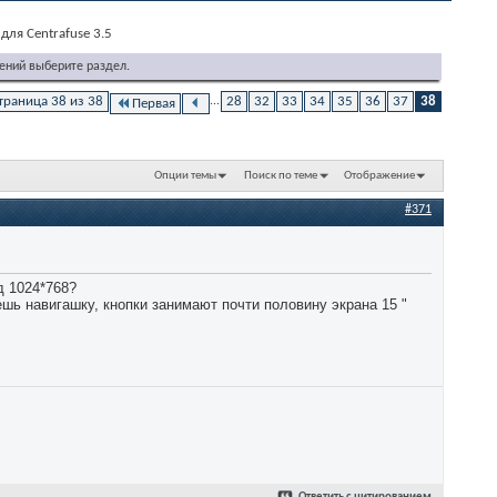
для Centrafuse 3.5
ений выберите раздел.
траница 38 из 38
...
28
32
33
34
35
36
37
38
Первая
Опции темы
Поиск по теме
Отображение
#371
д 1024*768?
ешь навигашку, кнопки занимают почти половину экрана 15 "