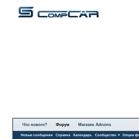
Что нового?
Форум
Магазин Adruino
Новые сообщения
Справка
Календарь
Сообщество
Опции ф