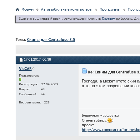
Форум
Автомобильные компьютеры
Программы
Програ
Если это ваш первый визит, рекомендуем почитать
Справку
по форуму. Дл
Тема:
Скины для Centrafuse 3.5
17.01.2017,
00:38
VioCAR
Re: Скины для Centrafuse 3
Пользователь
Господа, а может ктото скин 
Регистрация
27.04.2009
а то на этом разрешении кноп
Возраст
48
Сообщений
64
Вес репутации
225
Бешенная маршрутка
Опель зафира.
)
проект
http://www.compcar.ru/forum/sh