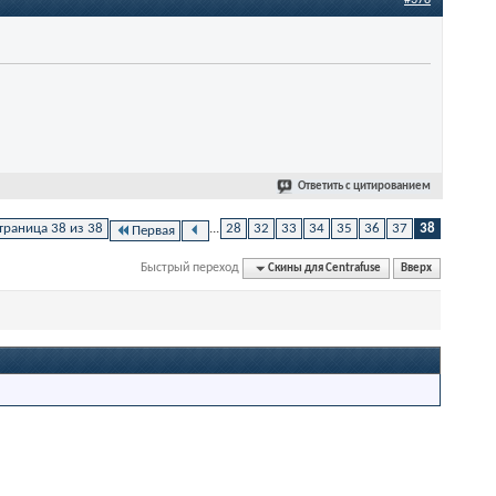
#378
Ответить с цитированием
траница 38 из 38
...
28
32
33
34
35
36
37
38
Первая
Быстрый переход
Скины для Centrafuse
Вверх