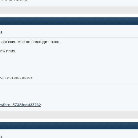
19.01.2017 в
00:20
.
.5
 ваш скин мне не подходит тоже.
сь плиз.
R; 19.01.2017 в
01:16
.
owthre...8732#post38732
.5