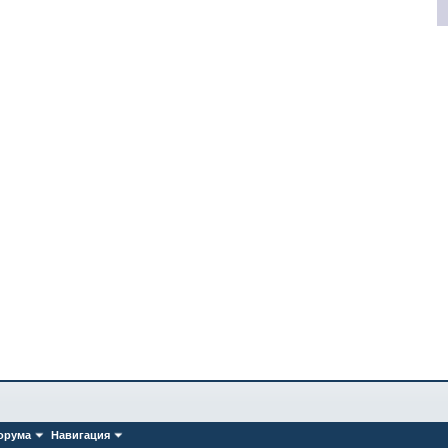
орума
Навигация