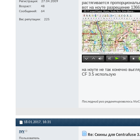
Регистрация
27.04.2009
растягивается пропорциональ
Возраст
48
вот на ноуте разрещение 1366
Сообщений
64
Вес репутации
225
на ноуте не так конечно выгля
CF 3.5 использую
Последний раз редактировалось VioCA
18.01.2017,
16:31
syv
Re: Скины для Centrafuse 3
Пользователь