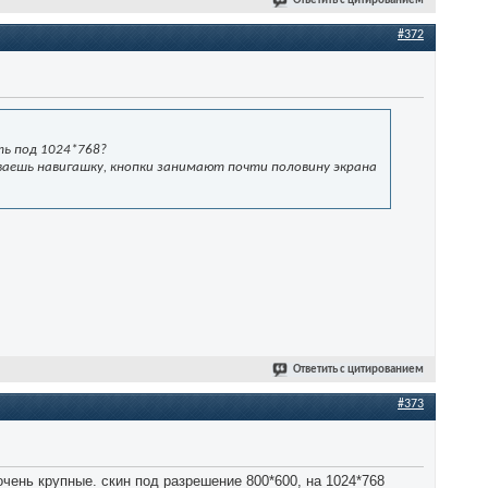
Ответить с цитированием
#372
ть под 1024*768?
иваешь навигашку, кнопки занимают почти половину экрана
Ответить с цитированием
#373
очень крупные. скин под разрешение 800*600, на 1024*768