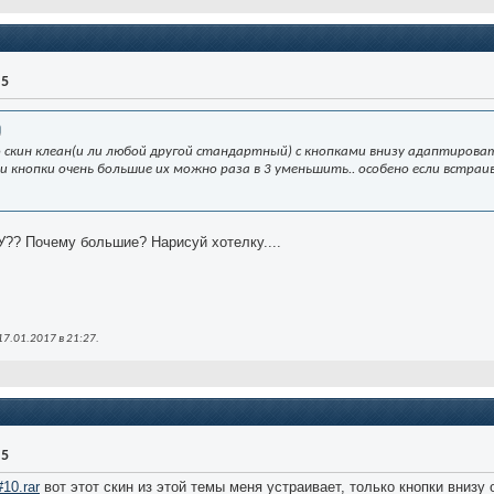
.5
 скин клеан(и ли любой другой стандартный) с кнопками внизу адаптирова
и кнопки очень большие их можно раза в 3 уменьшить.. особено если встра
 Почему большие? Нарисуй хотелку....
17.01.2017 в
21:27
.
.5
10.rar
вот этот скин из этой темы меня устраивает, только кнопки внизу 