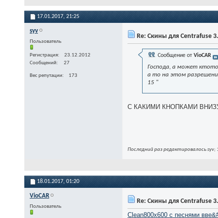
17.01.2017,
21:25
syv
Re: Скины для Centrafuse 3
Пользователь
Регистрация
23.12.2012
Сообщение от
VioCAR
Сообщений
27
Господа, а может ктото
а то на этом разрешени
Вес репутации
173
15 "
С КАКИМИ КНОПКАМИ ВНИЗУ??
Последний раз редактировалось syv; 
18.01.2017,
01:20
VioCAR
Re: Скины для Centrafuse 3
Пользователь
Clean800x600 с песнями вве&#