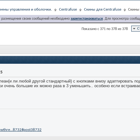
ммы управления и оболочки.
Centrafuse
Скины для Centrafuse
Скины 
я размещения своих сообщений необходимо
зарегистрироваться
. Для просмотра сообщ
С
Показано с 371 по 378 из 378
.5
клеан(и ли любой другой стандартный) с кнопками внизу адаптировать по
ки очень большие их можно раза в 3 уменьшить.. особено если встраива
owthre...8732#post38732