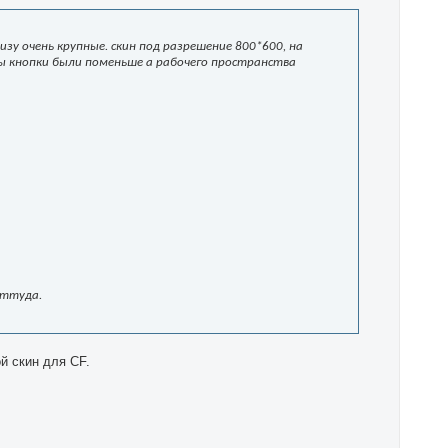
зу очень крупные. скин под разрешение 800*600, на
ы кнопки были поменьше а рабочего пространства
оттуда.
й скин для CF.