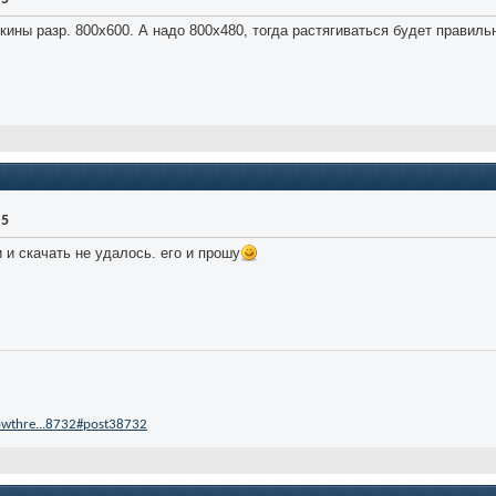
кины разр. 800х600. А надо 800х480, тогда растягиваться будет правиль
.5
и и скачать не удалось. его и прошу
owthre...8732#post38732