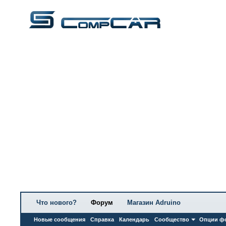
Что нового?
Форум
Магазин Adruino
Новые сообщения
Справка
Календарь
Сообщество
Опции ф