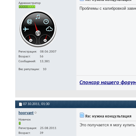
Администратор
Проблемы с калибровкой завис
Регистрация
08.06.2007
Возраст
56
Сообщений
13,381
Вес репутации
10
Спонсор нашего форум
07.10.2011,
01:30
hoorvant
Re: нужна концультация
Новичок
Это получается я могу купить
Регистрация
25.08.2011
Возраст
39