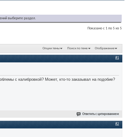
ений выберите раздел.
Показано с 1 по 5 из 5
Опции темы
Поиск по теме
Отображение
#1
роблемы с калибровкой? Может, кто-то заказывал на подобие?
Ответить с цитированием
#2