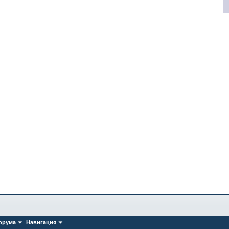
орума
Навигация