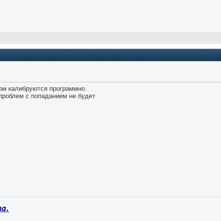
ом калибруются программно.
 проблем с попаданием не будет
а.