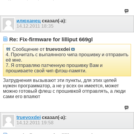
илюханец
сказал(-а):
14.12.2011
18:35
Re: Fix-firmware for lilliput 669gl
Сообщение от
truevoxdei
4. Прочитать с выпаянного чипа прошивку и отправить
её мне.
7. Я отправляю патченную прошивку Вам и
прошиваете свой чип флэш-памяти.
Затруднения вызывают эти пункты, для этих целей
нужен программатор, а не у всех он имеется, может
можно готовый флеш с прошивкой отправлять, а люди
сами его впаяют
truevoxdei
сказал(-а):
14.12.2011
19:58