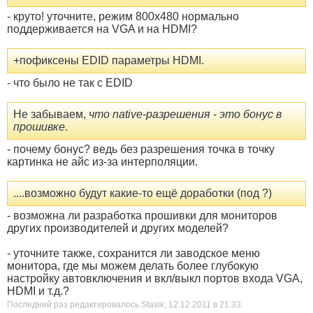
- круто! уточните, режим 800х480 нормально
поддерживается на VGA и на HDMI?
+пофиксены EDID параметры HDMI.
- что было не так с EDID
Не забываем,
что native-разрешения - это бонус в
прошивке
.
- почему бонус? ведь без разрешения точка в точку
картинка не айс из-за интерполяции.
....возможно будут какие-то ещё доработки (под ?)
- возможна ли разработка прошивки для мониторов
других производителей и других моделей?
- уточните также, сохранится ли заводское меню
монитора, где мы можем делать более глубокую
настройку автовключения и вкл/выкл портов входа VGA,
HDMI и т.д.?
Последний раз редактировалось Stasik; 12.12.2011 в
21:33
.