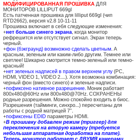
МОДИФИЦИРОВАННАЯ ПРОШИВКА
ДЛЯ
МОНИТОРОВ LILLIPUT 669gl
Есть патченная прошивка для lilliput 669gl (чип
RTD2662), версия v2.8 10-11-11
Прошивка включает в себя следующие изменения:
+
нет больше синего экрана
, когда монитор
рефрешится или отсутствует сигнал. Экран теперь
черный.
+
фон (бэкграунд) возмножно сделать цветным
. А
красным, зеленым или каким-либо другим. Темнее или
светлее! Шикарно смотрится темно-зеленый или темно-
красный!
+
нет зеленых надписей в правом верхнем углу
(PC,
HDMI, VIDEO 1, VIDEO 2....). Хотя возможна комбинация:
черный фон (вместо синего) и зеленые надписи.
+
пофиксено нативное разрешение.
Моник работает
800x480@60Hz или 800x480@70Hz. СОХРАНЕНЫ
родные разрешения. Можно спокойно входить в биос.
Разрешения (тайминги, синхро...) пересчитаны для
работы с родной матрицей 7".
+
пофиксены EDID
параметры HDMI.
+
В прошивку добавлен режим (триггер) для
переключения на вторую камеру (требуется
небольшая аппаратная доработка на плате).
Теперь монитор работает с ДВУМЯ камерами.