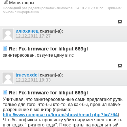
Миниатюры
Последний раз редактировалось truevoxdei; 14.10.2012 в
01:21
.
Причина:
обновил информацию
илюханец
сказал(-а):
12.12.2011
17:27
Re: Fix-firmware for lilliput 669gl
заинтересован, озвучте цену в лс
truevoxdei
сказал(-а):
12.12.2011
19:33
Re: Fix-firmware for lilliput 669gl
Учитывая, что заинтересованные сами предлагают рупь
только для того, что-бы кто-то, да как-бы, прошил native-
разрешение в монитор (пример:
http://www.compcar.ru/forum/showthread.php?t=7764
).
Что бы пофиксить прошивку убил пару месяцев копаясь
в опкодах "грязного кода". Плюс траты на подопытный