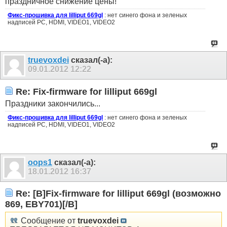
праздничное снижение цены!
Фикс-прошивка для lilliput 669gl
: нет синего фона и зеленых
надписей PC, HDMI, VIDEO1, VIDEO2
truevoxdei
сказал(-а):
09.01.2012
12:22
Re: Fix-firmware for lilliput 669gl
Праздники закончились...
Фикс-прошивка для lilliput 669gl
: нет синего фона и зеленых
надписей PC, HDMI, VIDEO1, VIDEO2
oops1
сказал(-а):
18.01.2012
16:37
Re: [B]Fix-firmware for lilliput 669gl (возможно
869, EBY701)[/B]
Сообщение от
truevoxdei