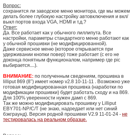
Вопрос:
сохранится ли заводское меню монитора, где мы можем
делать более глубокую настройку автовключения и вкл/
выкл портов входа VGA, HDMI и т.д.?
Ответ:
Да. Все работает как у обычного лиллипута. Все
настройки, параметры стандартного меню работают как
у обычной прошивки (не модифицированной).
Даже сервисное меню (которое открывается при
удерживании кнопки повер) тоже работает (с его не
доконца понятным функционалом, например где pic
выбирается....).
ВНИМАНИЕ:
по полученным сведениям, прошивка в
lilliput 869 (8") имеет номер v2.8 10-11-11 . Возможно уже
готовая модифицированная прошивка (наработки по
модификации прошивки) будет работать сходу и на 869.
Для 100% уверенности нужен дамп с 869.
Так же можно модифицировать прошивку у Lilliput
EBY701-NP/C/T (не знаю, надоедает или нет синий
бэкграунд). Версия родной прошивки V2.9 11-01-24 -
не
тестировалась на реальном образце.