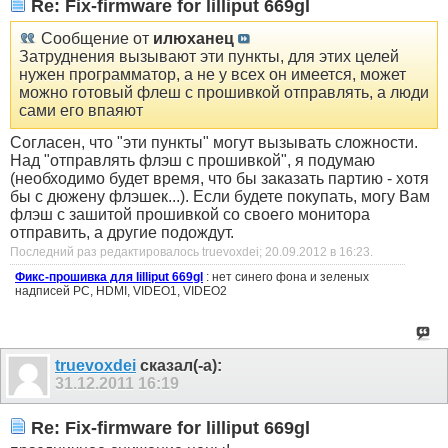
Re: Fix-firmware for lilliput 669gl
Сообщение от
илюханец
Затруднения вызывают эти пункты, для этих целей
нужен программатор, а не у всех он имеется, может
можно готовый флеш с прошивкой отправлять, а люди
сами его впаяют
Согласен, что "эти пункты" могут вызывать сложности.
Над "отправлять флэш с прошивкой", я подумаю
(необходимо будет время, что бы заказать партию - хотя
бы с дюжену флэшек...). Если будете покупать, могу Вам
флэш с зашитой прошивкой со своего монитора
отправить, а другие подождут.
Последний раз редактировалось truevoxdei; 20.09.2012 в
16:23
.
Фикс-прошивка для lilliput 669gl
: нет синего фона и зеленых
надписей PC, HDMI, VIDEO1, VIDEO2
truevoxdei
сказал(-а):
31.12.2011
16:19
Re: Fix-firmware for lilliput 669gl