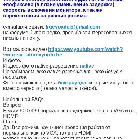
+пофиксена (в плане уменьшение задержки)
скорость включения монитора, а так же
переключения на разные режимы.
e-mail для связи:
truevoxdei@gmail.com
на форуме бываю редко, просьба заинтересовавшихся
писать на почту.
Вот малость видео
http://www.youtube.com/watch?
v=mzcar...ature=youtu.be
И фото.
И здесь фото native-разрешение
native
Не забываем,
что native-разрешения - это бонус в
прошивке
.
Фото возможные цвета
бэкграунда
, которые могут быть
вместо черного (только малость цветов).
Небольшой
FAQ
:
Вопрос:
Режим 800х480 нормально поддерживается на VGA и на
HDMI?
Ответ:
Да. Все режимы функционирования работают
нормально, как по VGA, так и по HDMI.
Разрешение 800x480 работает как на VGA, так и на