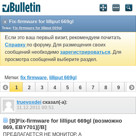
Fix-firmware for lilliput 669gl
Тема:
Fix-firmware for lilliput 669gl
Если это ваш первый визит, рекомендуем почитать
Справку
по форуму. Для размещения своих
сообщений необходимо
зарегистрироваться
. Для
просмотра сообщений выберите раздел.
Метки:
fix firmware
,
lilliput 669gl
1
2
3
4
5
6
7
8
9
10
11
12
13
14
15
16
17
truevoxdei
сказал(-а):
11.12.2011
00:51
[B]Fix-firmware for lilliput 669gl (возможно
869, EBY701)[/B]
ПРЕДЛАГАЕТСЯ НЕ МОНИТОР, А