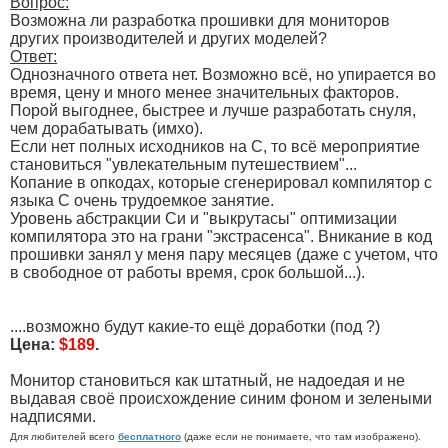
Вопрос:
Возможна ли разработка прошивки для мониторов
других производителей и других моделей?
Ответ:
Однозначного ответа нет. Возможно всё, но упирается во
время, цену и много менее значительных факторов.
Порой выгоднее, быстрее и лучше разработать снуля,
чем дорабатывать (имхо).
Если нет полных исходников на С, то всё мероприятие
становиться "увлекательным путешествием"...
Копание в опкодах, которые сгенерировал компилятор с
языка С очень трудоемкое занятие.
Уровень абстракции Си и "выкрутасы" оптимизации
компилятора это на грани "экстрасенса". Вникание в код
прошивки занял у меня пару месяцев (даже с учетом, что
в свободное от работы время, срок большой...).
....возможно будут какие-то ещё доработки (под ?)
Цена:
$189
.
Монитор становиться как штатный, не надоедая и не
выдавая своё происхождение синим фоном и зелеными
надписями.
Для любителей всего
бесплатного
(даже если не понимаете, что там изображено).