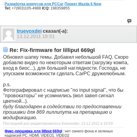
Разработка корпусов для PСCar
Проект Mazda 6 New
Tel:
+7(903)105-4988
ICQ:
198359855
truevoxdei
сказал(-а):
13.12.2011
18:51
Re: Fix-firmware for lilliput 669gl
Обновил шапку темы. Добавил небольшой FAQ. Скоро
добавлю видео по некоторым ответам (загрузку компа,
вход в биос...), для большей наглядности. Господа, не
упускаем возможности сделать CarPC дружелюбным.
p.s.
Фотографировал с надписью "no input signal", что бы
"провокаторы" не усомнились (мол завел сигнал
цветной...).
буду благодарен в содействии по предоставлении
прошивки для 869 лиллипута на препарацию и
модификацию.
Последний раз редактировалось truevoxdei; 13.12.2011 в
18:59
.
Фикс-прошивка для lilliput 669gl
: нет синего фона и зеленых
надписей PC, HDMI, VIDEO1, VIDEO2