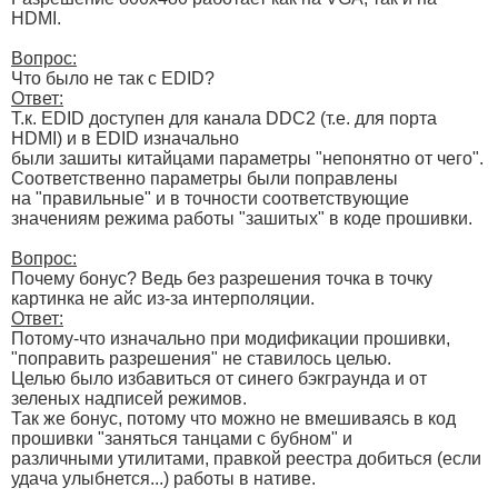
HDMI.
Вопрос:
Что было не так с EDID?
Ответ:
Т.к. EDID доступен для канала DDC2 (т.е. для порта
HDMI) и в EDID изначально
были зашиты китайцами параметры "непонятно от чего".
Соответственно параметры были поправлены
на "правильные" и в точности соответствующие
значениям режима работы "зашитых" в коде прошивки.
Вопрос:
Почему бонус? Ведь без разрешения точка в точку
картинка не айс из-за интерполяции.
Ответ:
Потому-что изначально при модификации прошивки,
"поправить разрешения" не ставилось целью.
Целью было избавиться от синего бэкграунда и от
зеленых надписей режимов.
Так же бонус, потому что можно не вмешиваясь в код
прошивки "заняться танцами с бубном" и
различными утилитами, правкой реестра добиться (если
удача улыбнется...) работы в нативе.