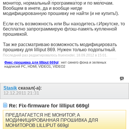
монитор, нормальный программатор и по мелочам.
Вообщем в инете, да и вообще нигде
модифицированную прошивку не найти (и не купить!).
Если есть возможность или Вы находитесь г.Иркутске, то
бесплатно запрограммирую флэш-память купленной
прошивкой.
Так же рассматриваю возможность модифицировать
прошивку для lilliput 869. Нужен только подопытный.
Последний раз редактировалось truevoxdei; 18.09.2012 в
15:01
.
Фикс-прошивка для lilliput 669gl
: нет синего фона и зеленых
надписей PC, HDMI, VIDEO1, VIDEO2
Stasik
сказал(-а):
12.12.2011
21:31
Re: Fix-firmware for lilliput 669gl
ПРЕДЛАГАЕТСЯ НЕ МОНИТОР, А
МОДИФИЦИРОВАННАЯ ПРОШИВКА ДЛЯ
МОНИТОРОВ LILLIPUT 669gl