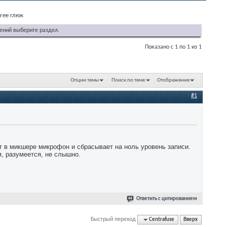
free глюк
ений выберите раздел.
Показано с 1 по 1 из 1
Опции темы
Поиск по теме
Отображение
#1
т в микшере микрофон и сбрасывает на ноль уровень записи.
, разумеется, не слышно.
Ответить с цитированием
Быстрый переход
Centrafuse
Вверх