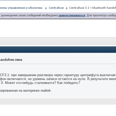
ммы управления и оболочки.
Centrafuse
Centrafuse 3.1 + bluetooth hands
я размещения своих сообщений необходимо
зарегистрироваться
. Для просмотра сообщ
handsfree глюк
 CF3.1: при завершении разговора через гарнитуру центрифуга выключае
он включается, но уровень записи остается на нуле. В результате меня
 0. Может кто-нибудь сталкивался? Как победить?
рированная на материнке realtek.