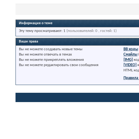
Информация о теме
Эту тему просматривают: 1
(пользователей: 0 , гостей: 1)
Ваши права
Вы
не можете
создавать новые темы
BB коды
Вы
не можете
отвечать в темах
Смайлы
Вы
не можете
прикреплять вложения
[IMG]
ко
Вы
не можете
редактировать свои сообщения
[VIDEO]
HTML ко
Правила