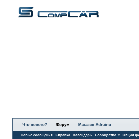
Что нового?
Форум
Магазин Adruino
Новые сообщения
Справка
Календарь
Сообщество
Опции ф