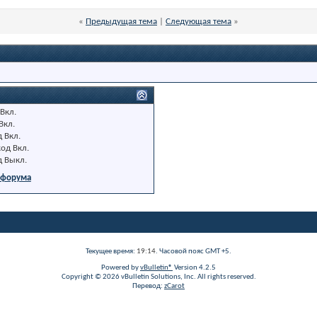
«
Предыдущая тема
|
Следующая тема
»
Вкл.
Вкл.
д
Вкл.
код
Вкл.
д
Выкл.
 форума
Текущее время:
19:14
. Часовой пояс GMT +5.
Powered by
vBulletin®
Version 4.2.5
Copyright © 2026 vBulletin Solutions, Inc. All rights reserved.
Перевод:
zCarot