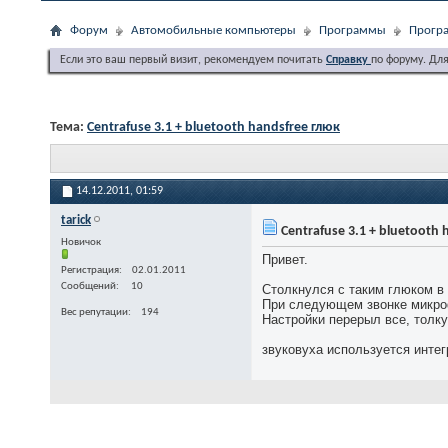
Форум
Автомобильные компьютеры
Программы
Програ
Если это ваш первый визит, рекомендуем почитать
Справку
по форуму. Дл
Тема:
Centrafuse 3.1 + bluetooth handsfree глюк
14.12.2011,
01:59
tarick
Centrafuse 3.1 + bluetooth 
Новичок
Привет.
Регистрация
02.01.2011
Сообщений
10
Столкнулся с таким глюком в
При следующем звонке микроф
Вес репутации
194
Настройки перерыл все, толку
звуковуха используется интег