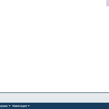
орума
Навигация