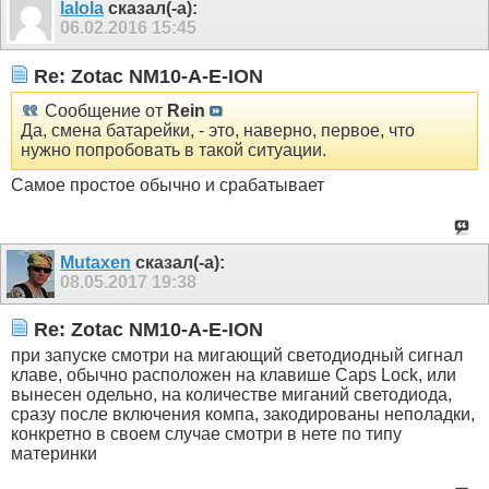
lalola
сказал(-а):
06.02.2016
15:45
Re: Zotac NM10-A-E-ION
Сообщение от
Rein
Да, смена батарейки, - это, наверно, первое, что
нужно попробовать в такой ситуации.
Самое простое обычно и срабатывает
Mutaxen
сказал(-а):
08.05.2017
19:38
Re: Zotac NM10-A-E-ION
при запуске смотри на мигающий светодиодный сигнал
клаве, обычно расположен на клавише Caps Lock, или
вынесен одельно, на количестве миганий светодиода,
сразу после включения компа, закодированы неполадки,
конкретно в своем случае смотри в нете по типу
материнки