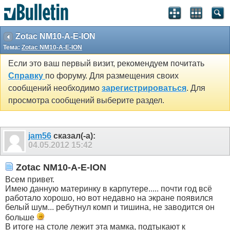
Zotac NM10-A-E-ION
Тема:
Zotac NM10-A-E-ION
Если это ваш первый визит, рекомендуем почитать
Справку
по форуму. Для размещения своих
сообщений необходимо
зарегистрироваться
. Для
просмотра сообщений выберите раздел.
jam56
сказал(-а):
04.05.2012
15:42
Zotac NM10-A-E-ION
Всем привет.
Имею данную материнку в карпутере..... почти год всё
работало хорошо, но вот недавно на экране появился
белый шум... ребутнул комп и тишина, не заводится он
больше
В итоге на столе лежит эта мамка, подтыкают к