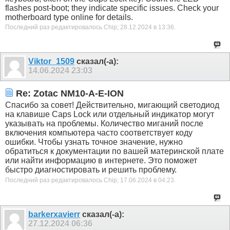
flashes post-boot; they indicate specific issues. Check your
motherboard type online for details.
Последний раз редактировалось Chip; 28.12.2024 в
13:36
.
Viktor_1509
сказал(-а):
14.06.2024
23:03
Re: Zotac NM10-A-E-ION
Спасибо за совет! Действительно, мигающий светодиод
на клавише Caps Lock или отдельный индикатор могут
указывать на проблемы. Количество миганий после
включения компьютера часто соответствует коду
ошибки. Чтобы узнать точное значение, нужно
обратиться к документации по вашей материнской плате
или найти информацию в интернете. Это поможет
быстро диагностировать и решить проблему.
Последний раз редактировалось Chip; 17.06.2024 в
04:23
.
barkerxavierr
сказал(-а):
27.12.2024
06:36