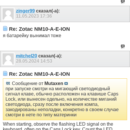
zinger99
сказал(-а):
11.05.2023
17:36
Re: Zotac NM10-A-E-ION
я батарейку вынимал тоже
mitchel20
сказал(-а):
28.05.2024
14:53
Re: Zotac NM10-A-E-ION
Сообщение от
Mutaxen
при запуске смотри на мигающий светодиодный
сигнал клаве, обычно расположен на клавише Caps
Lock, или вынесен одельно, на количестве миганий
светодиода, сразу после включения компа,
закодированы неполадки, конкретно в своем случае
смотри в нете по типу материнки
When starting, observe the flashing LED signal on the
keyboard, often on the Caps Lock key. Count the LED