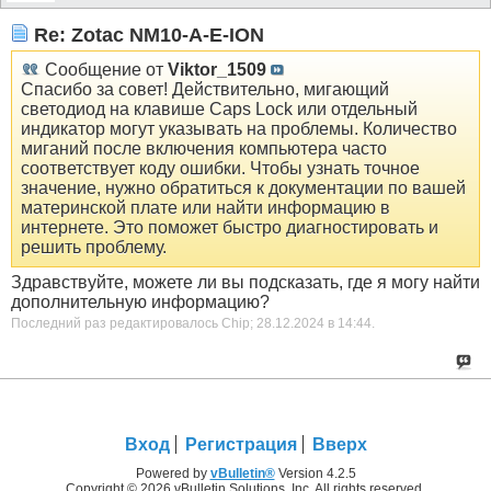
Re: Zotac NM10-A-E-ION
Сообщение от
Viktor_1509
Спасибо за совет! Действительно, мигающий
светодиод на клавише Caps Lock или отдельный
индикатор могут указывать на проблемы. Количество
миганий после включения компьютера часто
соответствует коду ошибки. Чтобы узнать точное
значение, нужно обратиться к документации по вашей
материнской плате или найти информацию в
интернете. Это поможет быстро диагностировать и
решить проблему.
Здравствуйте, можете ли вы подсказать, где я могу найти
дополнительную информацию?
Последний раз редактировалось Chip; 28.12.2024 в
14:44
.
Вход
Регистрация
Вверх
Powered by
vBulletin®
Version 4.2.5
Copyright © 2026 vBulletin Solutions, Inc. All rights reserved.