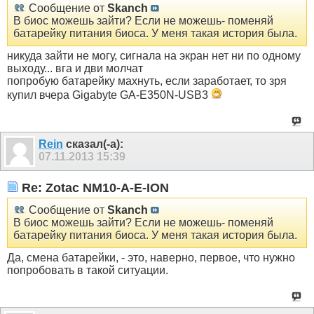
Сообщение от
Skanch
В биос можешь зайти? Если не можешь- поменяй
батарейку питания биоса. У меня такая история была.
никуда зайти не могу, сигнала на экран нет ни по одному
выходу... вга и дви молчат
попробую батарейку махнуть, если заработает, то зря
купил вчера Gigabyte GA-E350N-USB3
Rein
сказал(-а):
07.11.2013
15:39
Re: Zotac NM10-A-E-ION
Сообщение от
Skanch
В биос можешь зайти? Если не можешь- поменяй
батарейку питания биоса. У меня такая история была.
Да, смена батарейки, - это, наверно, первое, что нужно
попробовать в такой ситуации.