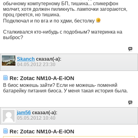
обычному компутерному БП, тишина... спикерфон
молчит, хотя должен пиликнуть. лампочки загораются,
проц греется, но тишина.
Подключал и по вга и по хдми, бестолку
Сталкивался кто-нибудь с подобным? материнка на
выброс?
Skanch
сказал(-а):
04.05.2012
23:30
Re: Zotac NM10-A-E-ION
В биос можешь зайти? Если не можешь- поменяй
батарейку питания биоса. У меня такая история была.
jam56
сказал(-а):
05.05.2012
10:40
Re: Zotac NM10-A-E-ION