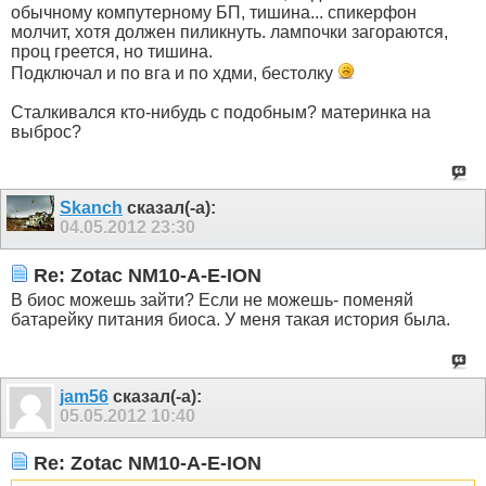
обычному компутерному БП, тишина... спикерфон
молчит, хотя должен пиликнуть. лампочки загораются,
проц греется, но тишина.
Подключал и по вга и по хдми, бестолку
Сталкивался кто-нибудь с подобным? материнка на
выброс?
Skanch
сказал(-а):
04.05.2012
23:30
Re: Zotac NM10-A-E-ION
В биос можешь зайти? Если не можешь- поменяй
батарейку питания биоса. У меня такая история была.
jam56
сказал(-а):
05.05.2012
10:40
Re: Zotac NM10-A-E-ION