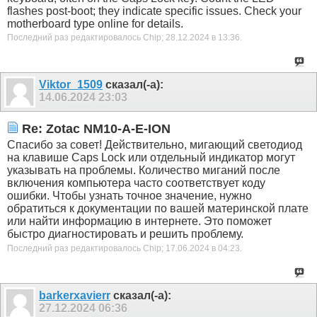
flashes post-boot; they indicate specific issues. Check your
motherboard type online for details.
Последний раз редактировалось Chip; 28.12.2024 в
13:36
.
Viktor_1509
сказал(-а):
14.06.2024
23:03
Re: Zotac NM10-A-E-ION
Спасибо за совет! Действительно, мигающий светодиод
на клавише Caps Lock или отдельный индикатор могут
указывать на проблемы. Количество миганий после
включения компьютера часто соответствует коду
ошибки. Чтобы узнать точное значение, нужно
обратиться к документации по вашей материнской плате
или найти информацию в интернете. Это поможет
быстро диагностировать и решить проблему.
Последний раз редактировалось Chip; 17.06.2024 в
04:23
.
barkerxavierr
сказал(-а):
27.12.2024
06:36