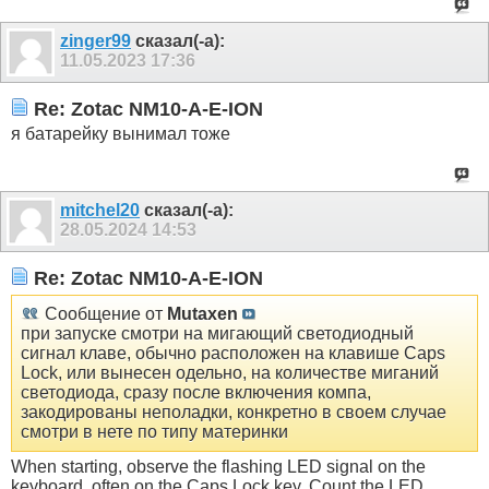
zinger99
сказал(-а):
11.05.2023
17:36
Re: Zotac NM10-A-E-ION
я батарейку вынимал тоже
mitchel20
сказал(-а):
28.05.2024
14:53
Re: Zotac NM10-A-E-ION
Сообщение от
Mutaxen
при запуске смотри на мигающий светодиодный
сигнал клаве, обычно расположен на клавише Caps
Lock, или вынесен одельно, на количестве миганий
светодиода, сразу после включения компа,
закодированы неполадки, конкретно в своем случае
смотри в нете по типу материнки
When starting, observe the flashing LED signal on the
keyboard, often on the Caps Lock key. Count the LED