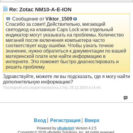
Re: Zotac NM10-A-E-ION
Сообщение от
Viktor_1509
Спасибо за совет! Действительно, мигающий
светодиод на клавише Caps Lock или отдельный
индикатор могут указывать на проблемы. Количество
миганий после включения компьютера часто
соответствует коду ошибки. Чтобы узнать точное
значение, нужно обратиться к документации по вашей
материнской плате или найти информацию в
интернете. Это поможет быстро диагностировать и
решить проблему.
Здравствуйте, можете ли вы подсказать, где я могу найти
дополнительную информацию?
Последний раз редактировалось Chip; 28.12.2024 в
14:44
.
Вход
Регистрация
Вверх
Powered by
vBulletin®
Version 4.2.5
Copyright © 2026 vBulletin Solutions, Inc. All rights reserved.