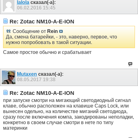
lalola
сказал(-а):
06.02.2016
15:45
Re: Zotac NM10-A-E-ION
Сообщение от
Rein
Да, смена батарейки, - это, наверно, первое, что
нужно попробовать в такой ситуации.
Самое простое обычно и срабатывает
Mutaxen
сказал(-а):
08.05.2017
19:38
Re: Zotac NM10-A-E-ION
при запуске смотри на мигающий светодиодный сигнал
клаве, обычно расположен на клавише Caps Lock, или
вынесен одельно, на количестве миганий светодиода,
сразу после включения компа, закодированы неполадки,
конкретно в своем случае смотри в нете по типу
материнки