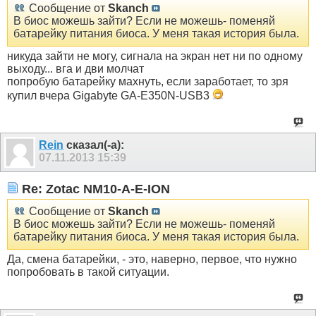
Сообщение от
Skanch
В биос можешь зайти? Если не можешь- поменяй
батарейку питания биоса. У меня такая история была.
никуда зайти не могу, сигнала на экран нет ни по одному
выходу... вга и дви молчат
попробую батарейку махнуть, если заработает, то зря
купил вчера Gigabyte GA-E350N-USB3
Rein
сказал(-а):
07.11.2013
15:39
Re: Zotac NM10-A-E-ION
Сообщение от
Skanch
В биос можешь зайти? Если не можешь- поменяй
батарейку питания биоса. У меня такая история была.
Да, смена батарейки, - это, наверно, первое, что нужно
попробовать в такой ситуации.