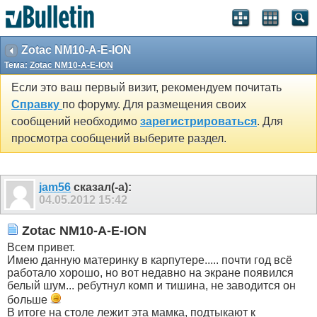
Zotac NM10-A-E-ION
Тема:
Zotac NM10-A-E-ION
Если это ваш первый визит, рекомендуем почитать
Справку
по форуму. Для размещения своих
сообщений необходимо
зарегистрироваться
. Для
просмотра сообщений выберите раздел.
jam56
сказал(-а):
04.05.2012
15:42
Zotac NM10-A-E-ION
Всем привет.
Имею данную материнку в карпутере..... почти год всё
работало хорошо, но вот недавно на экране появился
белый шум... ребутнул комп и тишина, не заводится он
больше
В итоге на столе лежит эта мамка, подтыкают к