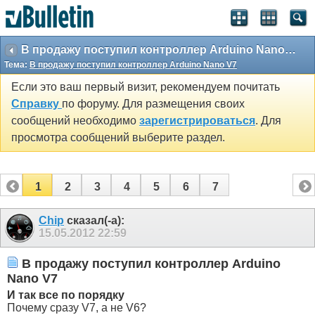
В продажу поступил контроллер Arduino Nano V7
Тема:
В продажу поступил контроллер Arduino Nano V7
Если это ваш первый визит, рекомендуем почитать
Справку
по форуму. Для размещения своих
сообщений необходимо
зарегистрироваться
. Для
просмотра сообщений выберите раздел.
1
2
3
4
5
6
7
Chip
сказал(-а):
15.05.2012
22:59
В продажу поступил контроллер Arduino
Nano V7
И так все по порядку
Почему сразу V7, а не V6?