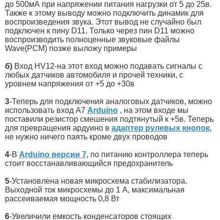
до 500мА при напряжении питания нагрузки от 5 до 25в.
Также к этому выводу можно подключить динамик для
воспроизведения звука. Этот вывод не случайно был
подключен к пину D11. Только через пин D11 можно
воспроизводить полноценные звуковые файлы
Wave(PCM) позже выложу примеры
б)
Вход HV12-на этот вход можно подавать сигналы с
любых датчиков автомобиля и прочей техники, с
уровнем напряжения от +5 до +30в
3
-Теперь для подключения аналоговых датчиков, можно
использовать вход A7
Arduino
, на этом входе мы
поставили резистор смешения подтянутый к +5в. Теперь
для превращения ардуино в
адаптер рулевых кнопок
,
не нужно ничего паять кроме двух проводов
4
-В
Arduino версии 7
, по питанию контроллера теперь
стоит восстанавливающийся предохранитель
5
-Установлена новая микросхема стабилизатора.
Выходной ток микросхемы до 1 А, максимальная
рассеиваемая мощность 0,8 Вт
6
-Увеличили емкость конденсаторов стоящих