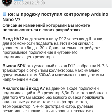
23.05.2012
15:09
Re: В продажу поступил контроллер Arduino
Nano V7
Описание изменений которыми Вы можете
воспользоваться в своих разработках:
Вход HV12
подключен к пину D12 через диод Шоттки,
для возможности подавать на этот вход сигнал с
уровнем от +6в до +30в. Дополнительно потребуется
программное подключение внутреннего
подтягивающего резистора
Выход SPK
это усиленный выход D12, собран на N-P-N
транзисторе с открытым коллектором, максимально
допустимым током 500мА и максимально допустимым
напряжением +25в
Аналоговый вход А7
на данном входе подключен
подтягивающий к +5в резистор 3,3к. Резистор добавлен
для того что бы можно без всякого обвеса подключать
аналоговые датчики, такие как фоторезистор,
терморезистор, N-P-N фототранзистор, рулевые
резистивные кнопки, датчик уровня, тензодатчик,