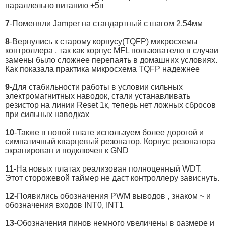
параллельно питанию +5в
7
-Поменяли Jamper на стандартный с шагом 2,54мм
8
-Вернулись к старому корпусу(TQFP) микросхемы
контроллера , так как корпус MFL пользователю в случаи
замены было сложнее перепаять в домашних условиях.
Как показала практика микросхема TQFP надежнее
9
-Для стабильности работы в условии сильных
электромагнитных наводок, стали устанавливать
резистор на линии Reset 1к, теперь нет ложных сбросов
при сильных наводках
10
-Также в новой плате используем более дорогой и
симпатичный кварцевый резонатор. Корпус резонатора
экранирован и подключен к GND
11
-На новых платах реализован полноценный WDT.
Этот сторожевой таймер не даст контроллеру зависнуть.
12
-Появились обозначения PWM выводов , знаком ~ и
обозначения входов INT0, INT1
13
-Обозначения пинов немного увеличены в размере и