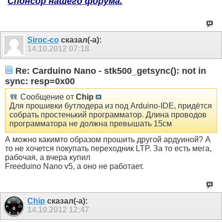
Спонсор нашего форума.
Siroc-co
сказал(-а):
14.10.2012
07:18
Re: Carduino Nano - stk500_getsync(): not in
sync: resp=0x00
Сообщение от
Chip
Для прошивки бутлодера из под Arduino-IDE, придётся
собрать простенький программатор. Длина проводов
программатора не должна превышать 15см
А можно какимто образом прошить другой ардуиной? А
то не хочется покупать переходник LTP. За то есть мега,
рабочая, а вчера купил
Freeduino Nano v5, а оно не работает.
Chip
сказал(-а):
14.10.2012
12:47