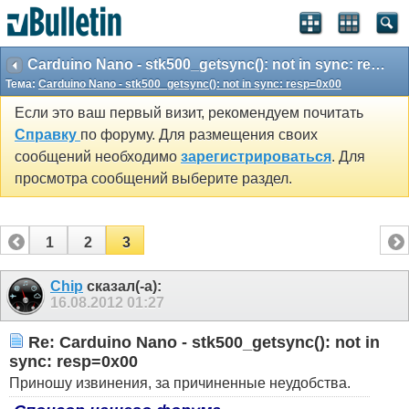
Carduino Nano - stk500_getsync(): not in sync: resp=0x00
Тема:
Carduino Nano - stk500_getsync(): not in sync: resp=0x00
Если это ваш первый визит, рекомендуем почитать
Справку
по форуму. Для размещения своих
сообщений необходимо
зарегистрироваться
. Для
просмотра сообщений выберите раздел.
1
2
3
Chip
сказал(-а):
16.08.2012
01:27
Re: Carduino Nano - stk500_getsync(): not in
sync: resp=0x00
Приношу извинения, за причиненные неудобства.