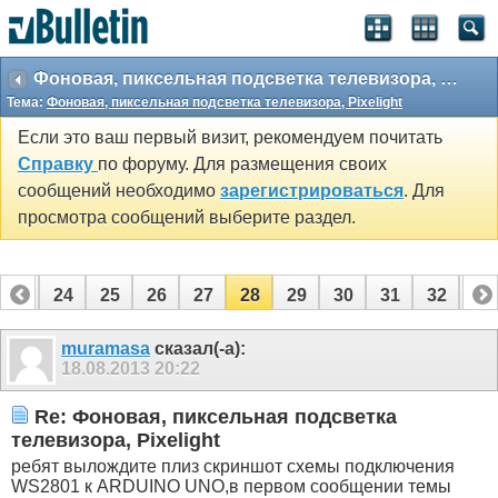
Фоновая, пиксельная подсветка телевизора, Pixelight
Тема:
Фоновая, пиксельная подсветка телевизора, Pixelight
Если это ваш первый визит, рекомендуем почитать
Справку
по форуму. Для размещения своих
сообщений необходимо
зарегистрироваться
. Для
просмотра сообщений выберите раздел.
23
24
25
26
27
28
29
30
31
32
33
43
44
muramasa
сказал(-а):
18.08.2013
20:22
Re: Фоновая, пиксельная подсветка
телевизора, Pixelight
ребят вылождите плиз скриншот схемы подключения
WS2801 к ARDUINO UNO,в первом сообщении темы