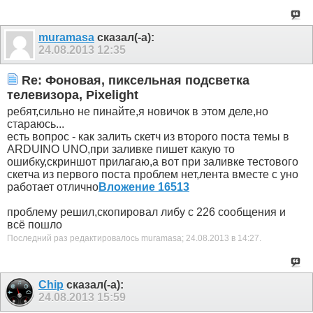
muramasa
сказал(-а):
24.08.2013
12:35
Re: Фоновая, пиксельная подсветка
телевизора, Pixelight
ребят,сильно не пинайте,я новичок в этом деле,но
стараюсь...
есть вопрос - как залить скетч из второго поста темы в
ARDUINO UNO,при заливке пишет какую то
ошибку,скриншот прилагаю,а вот при заливке тестового
скетча из первого поста проблем нет,лента вместе с уно
работает отлично
Вложение 16513
проблему решил,скопировал либу с 226 сообщения и
всё пошло
Последний раз редактировалось muramasa; 24.08.2013 в
14:27
.
Chip
сказал(-а):
24.08.2013
15:59