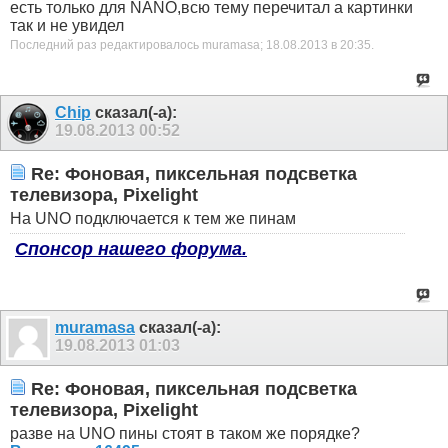
есть только для NANO,всю тему перечитал а картинки
так и не увидел
Последний раз редактировалось muramasa; 18.08.2013 в
20:35
.
Chip
сказал(-а):
19.08.2013
00:52
Re: Фоновая, пиксельная подсветка
телевизора, Pixelight
На UNO подключается к тем же пинам
Спонсор нашего форума.
muramasa
сказал(-а):
19.08.2013
01:03
Re: Фоновая, пиксельная подсветка
телевизора, Pixelight
разве на UNO пины стоят в таком же порядке?