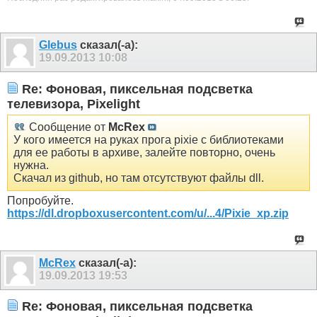
Glebus
сказал(-а):
19.09.2013
10:08
Re: Фоновая, пиксельная подсветка
телевизора, Pixelight
Сообщение от
McRex
У кого имеется на руках прога pixie с библиотеками
для ее работы в архиве, залейте повторно, очень
нужна.
Скачал из github, но там отсутствуют файлы dll.
Попробуйте.
https://dl.dropboxusercontent.com/u/...4/Pixie_xp.zip
McRex
сказал(-а):
19.09.2013
19:53
Re: Фоновая, пиксельная подсветка