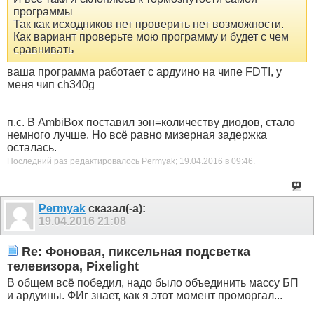
программы
Так как исходников нет проверить нет возможности.
Как вариант проверьте мою программу и будет с чем
сравнивать
ваша программа работает с ардуино на чипе FDTI, у
меня чип ch340g
п.с. В AmbiBox поставил зон=количеству диодов, стало
немного лучше. Но всё равно мизерная задержка
осталась.
Последний раз редактировалось Permyak; 19.04.2016 в
09:46
.
Permyak
сказал(-а):
19.04.2016
21:08
Re: Фоновая, пиксельная подсветка
телевизора, Pixelight
В общем всё победил, надо было объединить массу БП
и ардуины. ФИг знает, как я этот момент проморгал...