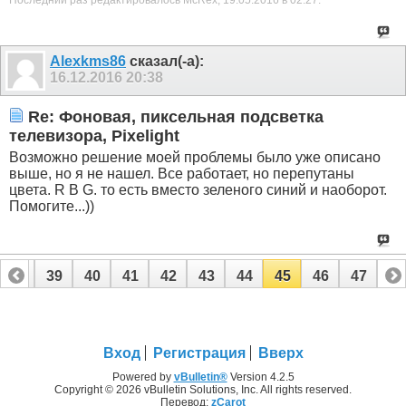
Последний раз редактировалось McRex; 19.05.2016 в
02:27
.
Alexkms86
сказал(-а):
16.12.2016
20:38
Re: Фоновая, пиксельная подсветка
телевизора, Pixelight
Возможно решение моей проблемы было уже описано
выше, но я не нашел. Все работает, но перепутаны
цвета. R B G. то есть вместо зеленого синий и наоборот.
Помогите...))
38
39
40
41
42
43
44
45
46
47
Вход
Регистрация
Вверх
Powered by
vBulletin®
Version 4.2.5
Copyright © 2026 vBulletin Solutions, Inc. All rights reserved.
Перевод:
zCarot