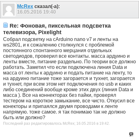
McRex
сказал(-а):
16.05.2016
19:40
Re: Фоновая, пиксельная подсветка
телевизора, Pixelight
Собрал подсветку на cArduino nano v7 и ленты на
ws2801, и к сожалению столкнулся с проблемой
постоянного спонтанного мерцания отдельных
светодиодов, проверил все контакты. масса ардуино и
ленты вместе, питание раздельно. По теории все должно
работать. Заметил что если подключена линия Data и
масса от ленты к ардуино и подать питание на ленту, то
на ардуино питание тоже загорается и тухнет, загорается
и тухнет, при всем этом нет подключения по usb и каких
либо соединений вообще кроме этих двух (линия Data и
масса ). Все на коннекторах без пайки, проверял
тестером на короткое замыкание, все чисто. Откусил все
конекторы и припаялся двумя проводами к ленте
напрямую. тоже самое. я так понимаю так не должно
быть или должно?
Последний раз редактировалось McRex; 16.05.2016 в
19:42
.