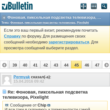
Фоновая, пиксельная подсветка телевизора, Pixelight
Тема:
Фоновая, пиксельная подсветка телевизора, Pixelight
Если это ваш первый визит, рекомендуем почитать
Справку
по форуму. Для размещения своих
сообщений необходимо
зарегистрироваться
. Для
просмотра сообщений выберите раздел.
38
39
40
41
42
43
44
45
46
47
Permyak
сказал(-а):
15.04.2016
09:42
Re: Фоновая, пиксельная подсветка
телевизора, Pixelight
Сообщение от
Chip
И все таки я склоняюсь к тормознутости самой