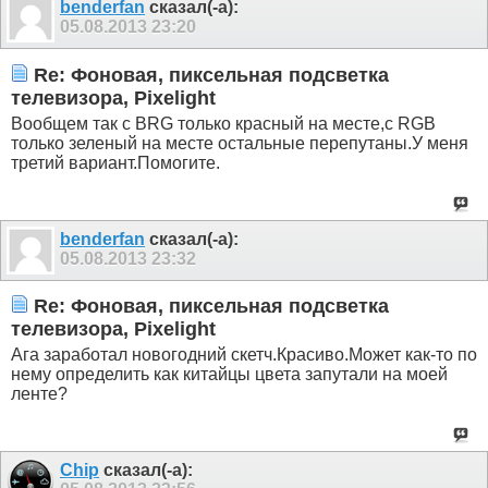
benderfan
сказал(-а):
05.08.2013
23:20
Re: Фоновая, пиксельная подсветка
телевизора, Pixelight
Вообщем так с BRG только красный на месте,с RGB
только зеленый на месте остальные перепутаны.У меня
третий вариант.Помогите.
benderfan
сказал(-а):
05.08.2013
23:32
Re: Фоновая, пиксельная подсветка
телевизора, Pixelight
Ага заработал новогодний скетч.Красиво.Может как-то по
нему определить как китайцы цвета запутали на моей
ленте?
Chip
сказал(-а):