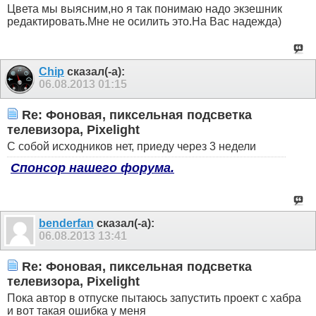
Цвета мы выясним,но я так понимаю надо экзешник
void run_pix(uint8_t num)

редактировать.Мне не осилить это.На Вас надежда)
{

pixel[0].r=0;   

      pixel[0].g=0;

      pixel[0].b=255
;

Chip
сказал(-а):
   for(uint8_t i=0; i<num; i++) 

06.08.2013
01:15
   {

     pixel[i+1].r=pixel[i].r; 

Re: Фоновая, пиксельная подсветка
      pixel[i+1].g=pixel[i].g;

      pixel[i+1].b=pixel[i].b;

телевизора, Pixelight
      pixel[i].r=0; 

С собой исходников нет, приеду через 3 недели
      pixel[i].g=0;

      pixel[i].b=0; 

Спонсор нашего форума.
      set_pix(num); 

      // delay(10); //пауза между вспышками светодиодов
   } 

}

void set_pix(uint8_t num)

benderfan
сказал(-а):
{

06.08.2013
13:41
   for(uint8_t i=0; i<num; i++) 

   {   

      SPI.transfer(pixel[i].b);

Re: Фоновая, пиксельная подсветка
      SPI.transfer(pixel[i].g);

телевизора, Pixelight
      SPI.transfer(pixel[i].r);

    }

Пока автор в отпуске пытаюсь запустить проект с хабра
  delay(1);

и вот такая ошибка у меня
}