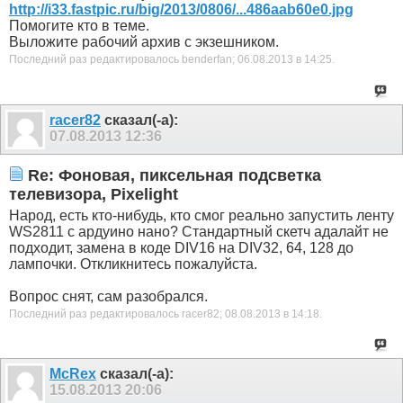
http://i33.fastpic.ru/big/2013/0806/...486aab60e0.jpg
Помогите кто в теме.
Выложите рабочий архив с экзешником.
Последний раз редактировалось benderfan; 06.08.2013 в
14:25
.
racer82
сказал(-а):
07.08.2013
12:36
Re: Фоновая, пиксельная подсветка
телевизора, Pixelight
Народ, есть кто-нибудь, кто смог реально запустить ленту
WS2811 с ардуино нано? Стандартный скетч адалайт не
подходит, замена в коде DIV16 на DIV32, 64, 128 до
лампочки. Откликнитесь пожалуйста.
Вопрос снят, сам разобрался.
Последний раз редактировалось racer82; 08.08.2013 в
14:18
.
McRex
сказал(-а):
15.08.2013
20:06