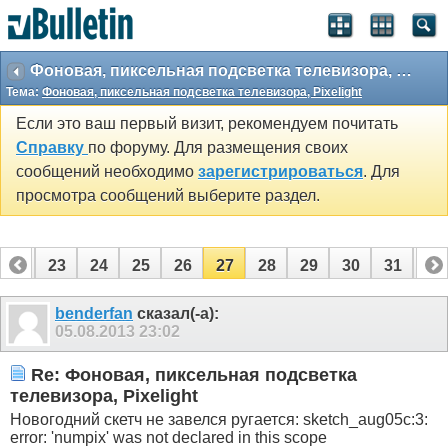
Фоновая, пиксельная подсветка телевизора, Pixelight
Тема:
Фоновая, пиксельная подсветка телевизора, Pixelight
Если это ваш первый визит, рекомендуем почитать
Справку
по форуму. Для размещения своих
сообщений необходимо
зарегистрироваться
. Для
просмотра сообщений выберите раздел.
22
23
24
25
26
27
28
29
30
31
32
42
43
benderfan
сказал(-а):
05.08.2013
23:02
Re: Фоновая, пиксельная подсветка
телевизора, Pixelight
Новогодний скетч не завелся ругается: sketch_aug05c:3:
error: 'numpix' was not declared in this scope