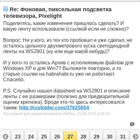
Re: Фоновая, пиксельная подсветка
телевизора, Pixelight
Поделитесь, какие изменения пришлось сделать? И
какую ленту использовали (ссылкой если не сложно)?
Вопрос: Ни у кого, из тех кто пробовал и уже сделал, не
осталось цельного двухметрового куска светодиодной
ленты на WS2801 (ну или еще какой нибудь)?
И у кого-то остались Архив с исполняемым файлом для
Windows XP и для Win7? Выложите повторно, а то
старые ссылки на habrahabr.ru уже не работают.
Спасибо.
P.S. Случайно нашел datasheet на WS2801 и описание
ленты с ее размерами (полезно для предварительной
оценки крепежа). Вроде кто-то здесь интересовался
таким:
http://rusfolder.com/37625654
Последний раз редактировалось McRex; 15.08.2013 в
20:10
.
22
23
24
25
26
27
28
29
30
31
32