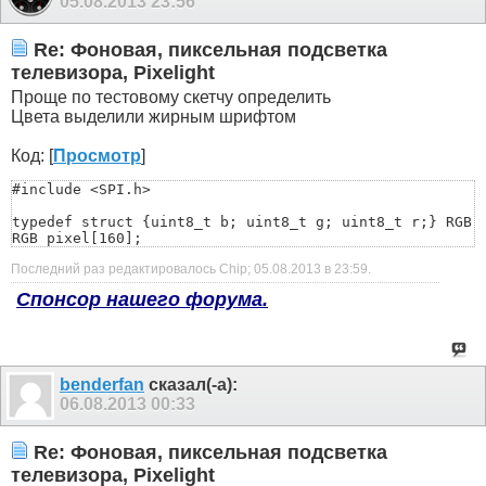
05.08.2013
23:56
Re: Фоновая, пиксельная подсветка
телевизора, Pixelight
Проще по тестовому скетчу определить
Цвета выделили жирным шрифтом
Код: [
Просмотр
]
#include <SPI.h>

typedef struct {uint8_t b; uint8_t g; uint8_t r;} RGB;

RGB pixel[160];

Последний раз редактировалось Chip; 05.08.2013 в
23:59
.
void setup() 

{

Спонсор нашего форума.
  Serial.begin(115200);

  SPI.begin();

  SPI.setBitOrder(MSBFIRST);

  SPI.setDataMode(SPI_MODE0); 

  SPI.setClockDivider(SPI_CLOCK_DIV16);

benderfan
сказал(-а):
  delay(1); 

}

06.08.2013
00:33
void loop() 

Re: Фоновая, пиксельная подсветка
{

run_pix(160); //количество тестируемых светодиодов в ле
телевизора, Pixelight
}
