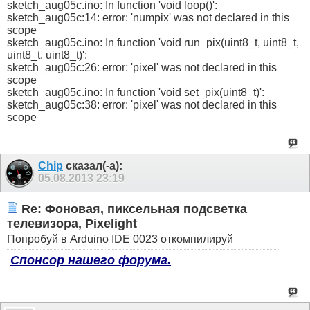
sketch_aug05c.ino: In function 'void loop()':
sketch_aug05c:14: error: 'numpix' was not declared in this
scope
sketch_aug05c.ino: In function 'void run_pix(uint8_t, uint8_t,
uint8_t, uint8_t)':
sketch_aug05c:26: error: 'pixel' was not declared in this
scope
sketch_aug05c.ino: In function 'void set_pix(uint8_t)':
sketch_aug05c:38: error: 'pixel' was not declared in this
scope
Chip
сказал(-а):
05.08.2013
23:19
Re: Фоновая, пиксельная подсветка
телевизора, Pixelight
Попробуй в Arduino IDE 0023 откомпилируй
Спонсор нашего форума.