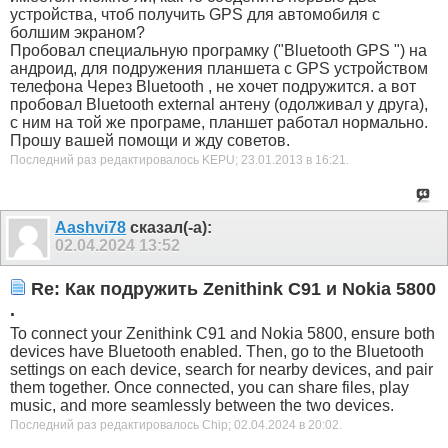
устройства, чтоб получить GPS для автомобиля с
болшим экраном?
Пробовал специальную програмку ("Bluetooth GPS ") на
андроид, для подружения планшета с GPS устройством
телефона Через Bluetooth , не хочет подружится. а вот
пробовал Bluetooth external антену (одолживал у друга),
с ним на той же програме, планшет работал нормально.
Прошу вашей помощи и жду советов.
Последний раз редактировалось KEPU; 23.01.2013 в
16:21
.
Aashvi78
сказал(-а):
02.04.2024
13:52
Re: Как подружить Zenithink С91 и Nokia 5800
.
To connect your Zenithink C91 and Nokia 5800, ensure both
devices have Bluetooth enabled. Then, go to the Bluetooth
settings on each device, search for nearby devices, and pair
them together. Once connected, you can share files, play
music, and more seamlessly between the two devices.
Последний раз редактировалось Chip; 02.04.2024 в
20:02
.