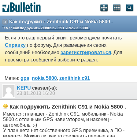
Как подружить Zenithink С91 и Nokia 5800 .
Тема:
Как подружить Zenithink С91 и Nokia 5800 .
Если это ваш первый визит, рекомендуем почитать
Справку
по форуму. Для размещения своих
сообщений необходимо
зарегистрироваться
. Для
просмотра сообщений выберите раздел.
Метки:
gps
,
nokia 5800
,
zenithink с91
KEPU
сказал(-а):
23.01.2013
16:20
Как подружить Zenithink С91 и Nokia 5800 .
Имеется: планшет - Zenithink С91, мобильник - Nokia
5800 с отличным GPS навигатором, и наконец -
автомобиль. :-)
У планшета нет собственного GPS приемника, а ПО -
имеется. Можно ли, как то соеденить первые два