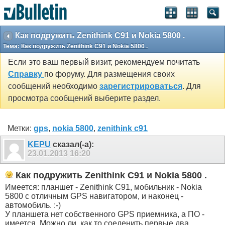
Как подружить Zenithink С91 и Nokia 5800 .
Тема:
Как подружить Zenithink С91 и Nokia 5800 .
Если это ваш первый визит, рекомендуем почитать
Справку
по форуму. Для размещения своих
сообщений необходимо
зарегистрироваться
. Для
просмотра сообщений выберите раздел.
Метки:
gps
,
nokia 5800
,
zenithink с91
KEPU
сказал(-а):
23.01.2013
16:20
Как подружить Zenithink С91 и Nokia 5800 .
Имеется: планшет - Zenithink С91, мобильник - Nokia
5800 с отличным GPS навигатором, и наконец -
автомобиль. :-)
У планшета нет собственного GPS приемника, а ПО -
имеется. Можно ли, как то соеденить первые два