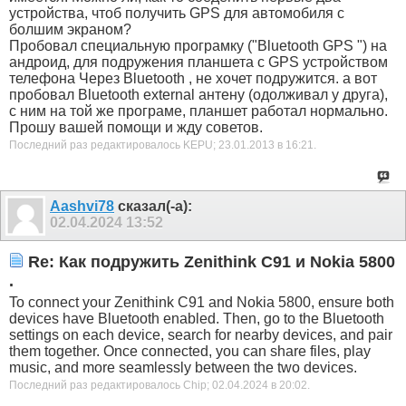
устройства, чтоб получить GPS для автомобиля с
болшим экраном?
Пробовал специальную програмку ("Bluetooth GPS ") на
андроид, для подружения планшета с GPS устройством
телефона Через Bluetooth , не хочет подружится. а вот
пробовал Bluetooth external антену (одолживал у друга),
с ним на той же програме, планшет работал нормально.
Прошу вашей помощи и жду советов.
Последний раз редактировалось KEPU; 23.01.2013 в
16:21
.
Aashvi78
сказал(-а):
02.04.2024
13:52
Re: Как подружить Zenithink С91 и Nokia 5800
.
To connect your Zenithink C91 and Nokia 5800, ensure both
devices have Bluetooth enabled. Then, go to the Bluetooth
settings on each device, search for nearby devices, and pair
them together. Once connected, you can share files, play
music, and more seamlessly between the two devices.
Последний раз редактировалось Chip; 02.04.2024 в
20:02
.