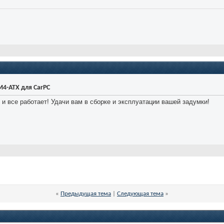
4-ATX для CarPC
и и все работает! Удачи вам в сборке и эксплуатации вашей задумки!
«
Предыдущая тема
|
Следующая тема
»