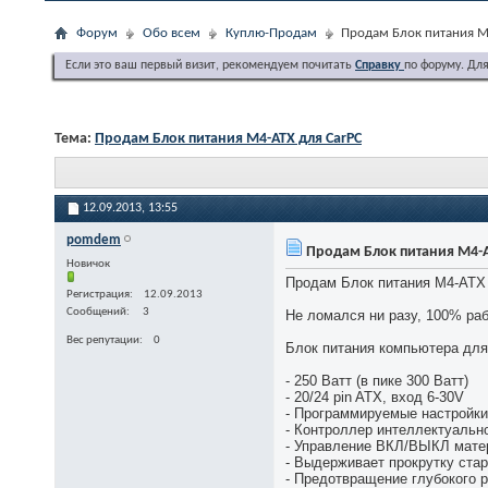
Форум
Обо всем
Куплю-Продам
Продам Блок питания M
Если это ваш первый визит, рекомендуем почитать
Справку
по форуму. Дл
Тема:
Продам Блок питания M4-ATX для CarPC
12.09.2013,
13:55
pomdem
Продам Блок питания M4-A
Новичок
Продам Блок питания M4-ATX д
Регистрация
12.09.2013
Сообщений
3
Не ломался ни разу, 100% раб
Вес репутации
0
Блок питания компьютера для
- 250 Ватт (в пике 300 Ватт)
- 20/24 pin ATX, вход 6-30V
- Программируемые настройки
- Контроллер интеллектуальн
- Управление ВКЛ/ВЫКЛ мате
- Выдерживает прокрутку ста
- Предотвращение глубокого 