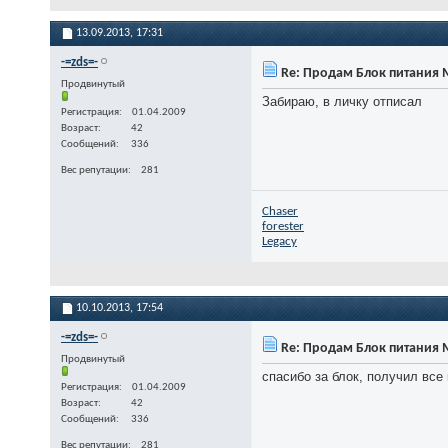
13.09.2013,
17:31
-=zds=-
Re: Продам Блок питания M
Продвинутый
Забираю, в личку отписал
Регистрация
01.04.2009
Возраст
42
Сообщений
336
Вес репутации
281
Chaser
forester
Legacy
10.10.2013,
17:54
-=zds=-
Re: Продам Блок питания M
Продвинутый
спасибо за блок, получил все
Регистрация
01.04.2009
Возраст
42
Сообщений
336
Вес репутации
281