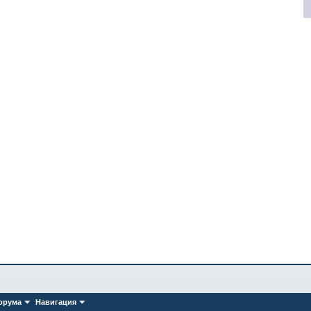
орума
Навигация