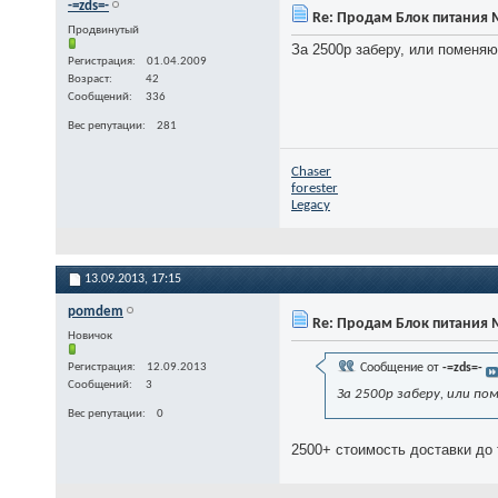
-=zds=-
Re: Продам Блок питания M
Продвинутый
За 2500р заберу, или поменяю
Регистрация
01.04.2009
Возраст
42
Сообщений
336
Вес репутации
281
Chaser
forester
Legacy
13.09.2013,
17:15
pomdem
Re: Продам Блок питания M
Новичок
Регистрация
12.09.2013
Сообщение от
-=zds=-
Сообщений
3
За 2500р заберу, или п
Вес репутации
0
2500+ стоимость доставки до 