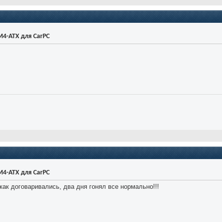
4-ATX для CarPC
4-ATX для CarPC
 как договаривались, два дня гонял все нормально!!!