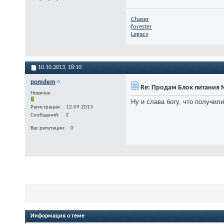
Chaser
forester
Legacy
10.10.2013,
18:10
pomdem
Re: Продам Блок питания M
Новичок
Ну и слава богу, что получил
Регистрация
12.09.2013
Сообщений
3
Вес репутации
0
Информация о теме