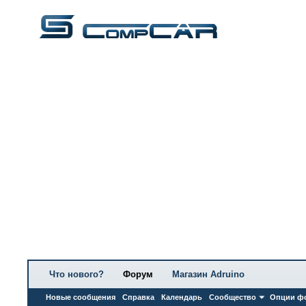
Что нового?
Форум
Магазин Adruino
Новые сообщения
Справка
Календарь
Сообщество
Опции ф