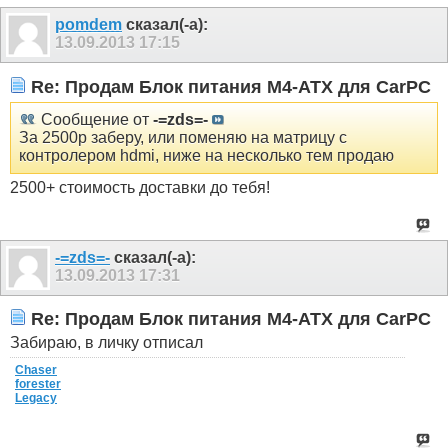
pomdem
сказал(-а):
13.09.2013
17:15
Re: Продам Блок питания M4-ATX для CarPC
Сообщение от
-=zds=-
За 2500р заберу, или поменяю на матрицу с
контролером hdmi, ниже на несколько тем продаю
2500+ стоимость доставки до тебя!
-=zds=-
сказал(-а):
13.09.2013
17:31
Re: Продам Блок питания M4-ATX для CarPC
Забираю, в личку отписал
Chaser
forester
Legacy