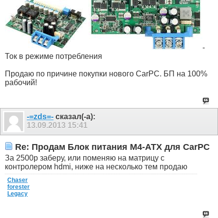
-
Ток в режиме потребления
Продаю по причине покупки нового CarPC. БП на 100%
рабочий!
-=zds=-
сказал(-а):
13.09.2013
15:41
Re: Продам Блок питания M4-ATX для CarPC
За 2500р заберу, или поменяю на матрицу с
контролером hdmi, ниже на несколько тем продаю
Chaser
forester
Legacy