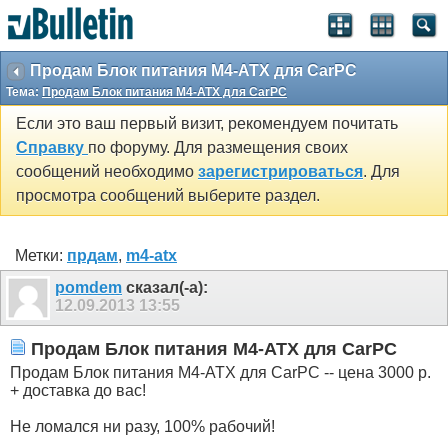
Продам Блок питания M4-ATX для CarPC
Тема:
Продам Блок питания M4-ATX для CarPC
Если это ваш первый визит, рекомендуем почитать
Справку
по форуму. Для размещения своих
сообщений необходимо
зарегистрироваться
. Для
просмотра сообщений выберите раздел.
Метки:
прдам
,
m4-atx
pomdem
сказал(-а):
12.09.2013
13:55
Продам Блок питания M4-ATX для CarPC
Продам Блок питания M4-ATX для CarPC -- цена 3000 р.
+ доставка до вас!
Не ломался ни разу, 100% рабочий!