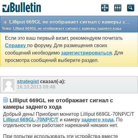
Lilliput 669GL не отображает сигнал с камеры заднего хода
Тема:
Lilliput 669GL не отображает сигнал с камеры заднего хода
Если это ваш первый визит, рекомендуем почитать
Справку
по форуму. Для размещения своих
сообщений необходимо
зарегистрироваться
. Для
просмотра сообщений выберите раздел.
strategist
сказал(-а):
16.10.2013
09:46
Lilliput 669GL не отображает сигнал с
камеры заднего хода
Добрый день! Приобрел монитор Lilliput 669GL-70NP/C/T
Lilliput 669GL-70NP/C/T
и камеру
заднего хода
. По
отдельности они работают нареканий никаких нет.
При попытки использовать эти устройства вместе