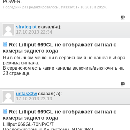
POWER.
Последний раз редактировалось ustas33w; 17.10.2013 в
20:24
.
strategist
сказал(-а):
17.10.2013
22:34
Re: Lilliput 669GL не отображает сигнал с
камеры заднего хода
Ни в обычном меню, ни в сервисном я не нашел выбора
режима сигнала.
В сервисном есть какие каналы включить/выключить на
2й странице.
ustas33w
сказал(-а):
17.10.2013
23:13
Re: Lilliput 669GL не отображает сигнал с
камеры заднего хода
Lilliput 669GL-70NP/C/T
Поддерживаемые AV системы: NTSC/PAL