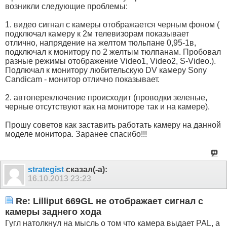
возникли следующие проблемы:
1. видео сигнал с камеры отображается черным фоном (
подключал камеру к 2м телевизорам показывает
отлично, напрядение на желтом тюльпане 0,95-1в,
подключал к монитору по 2 желтым тюлпанам. Пробовал
разные режимы отображение Video1, Video2, S-Video.).
Подлючал к монитору любительскую DV камеру Sony
Candicam - монитор отлично показывает.
2. автопереключение происходит (проводки зеленые,
черные отсутствуют как на мониторе так и на камере).
Прошу советов как заставить работать камеру на данной
моделе монитора. Заранее спасибо!!!
strategist
сказал(-а):
16.10.2013
23:23
Re: Lilliput 669GL не отображает сигнал с
камеры заднего хода
Гугл натолкнул на мысль о том что камера выдает PAL, а