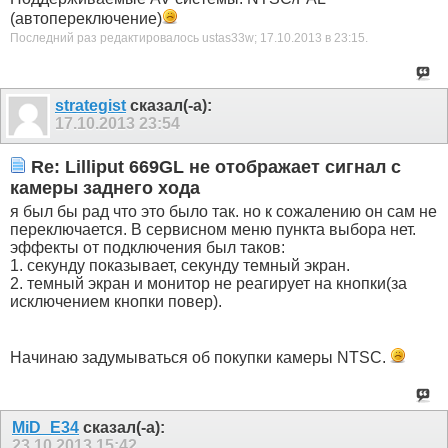
(автопереключение)
Последний раз редактировалось ustas33w; 17.10.2013 в
23:15
.
strategist
сказал(-а):
17.10.2013
23:54
Re: Lilliput 669GL не отображает сигнал с
камеры заднего хода
я был бы рад что это было так. но к сожалению он сам не
переключается. В сервисном меню пункта выбора нет.
эффекты от подключения был таков:
1. секунду показывает, секунду темный экран.
2. темный экран и монитор не реагирует на кнопки(за
исключением кнопки повер).
Начинаю задумываться об покупки камеры NTSC.
MiD_E34
сказал(-а):
23.10.2013
15:42