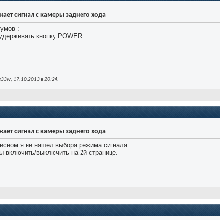
ражает сигнал с камеры заднего хода
умов :
 удерживать кнопку POWER.
33w; 17.10.2013 в
20:24
.
ражает сигнал с камеры заднего хода
висном я не нашел выбора режима сигнала.
лы включить/выключить на 2й странице.