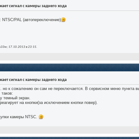
ражает сигнал с камеры заднего хода
 NTSC/PAL (автопереключение)
33w; 17.10.2013 в
23:15
.
ражает сигнал с камеры заднего хода
к. но к сожалению он сам не переключается. В сервисном меню пункта в
 таков:
ду темный экран.
 реагирует на кнопки(за исключением кнопки повер).
купки камеры NTSC.