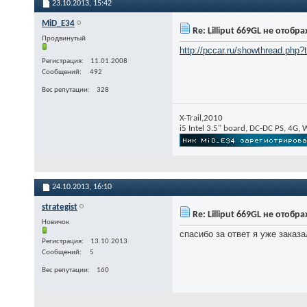
23.10.2013,
15:42
MiD_E34
Re: Lilliput 669GL не отоб
Продвинутый
http://pccar.ru/showthread.php
Регистрация
11.01.2008
Сообщений
492
Вес репутации
328
X-Trail,2010
i5 Intel 3.5" board, DC-DC PS, 4G, 
24.10.2013,
16:10
strategist
Re: Lilliput 669GL не отоб
Новичок
спасибо за ответ я уже заказ
Регистрация
13.10.2013
Сообщений
5
Вес репутации
160