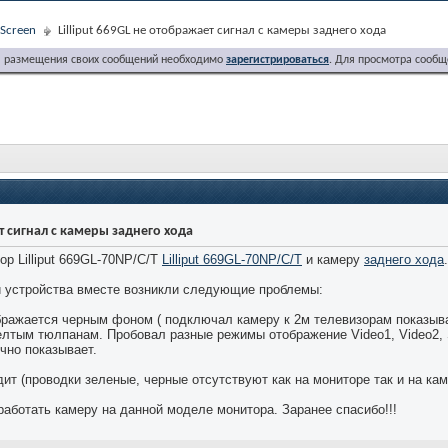
Screen
Lilliput 669GL не отображает сигнал с камеры заднего хода
я размещения своих сообщений необходимо
зарегистрироваться
. Для просмотра сообщ
ет сигнал с камеры заднего хода
р Lilliput 669GL-70NP/C/T
Lilliput 669GL-70NP/C/T
и камеру
заднего хода
и устройства вместе возникли следующие проблемы:
ображается черным фоном ( подключал камеру к 2м телевизорам показыва
елтым тюлпанам. Пробовал разные режимы отображение Video1, Video2,
чно показывает.
ит (проводки зеленые, черные отсутствуют как на мониторе так и на кам
работать камеру на данной моделе монитора. Заранее спасибо!!!