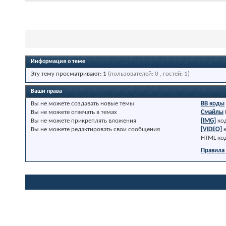
Информация о теме
Эту тему просматривают: 1
(пользователей: 0 , гостей: 1)
Ваши права
Вы
не можете
создавать новые темы
BB коды
Вы
не можете
отвечать в темах
Смайлы
Вы
не можете
прикреплять вложения
[IMG]
ко
Вы
не можете
редактировать свои сообщения
[VIDEO]
HTML ко
Правила