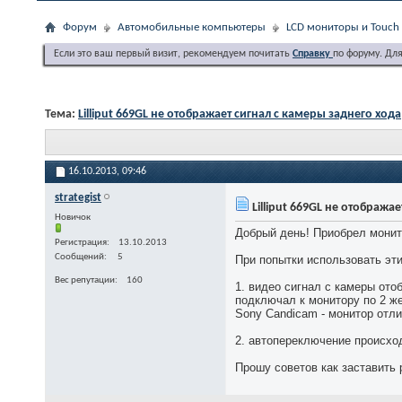
Форум
Автомобильные компьютеры
LCD мониторы и Touch 
Если это ваш первый визит, рекомендуем почитать
Справку
по форуму. Дл
Тема:
Lilliput 669GL не отображает сигнал с камеры заднего хода
16.10.2013,
09:46
strategist
Lilliput 669GL не отобража
Новичок
Добрый день! Приобрел монито
Регистрация
13.10.2013
Сообщений
5
При попытки использовать эт
Вес репутации
160
1. видео сигнал с камеры от
подключал к монитору по 2 ж
Sony Candicam - монитор отли
2. автопереключение происход
Прошу советов как заставить 