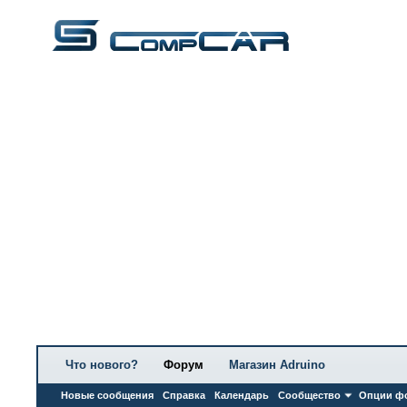
Что нового?
Форум
Магазин Adruino
Новые сообщения
Справка
Календарь
Сообщество
Опции ф