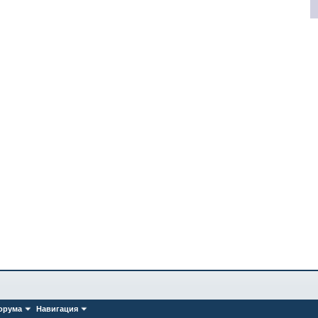
орума
Навигация