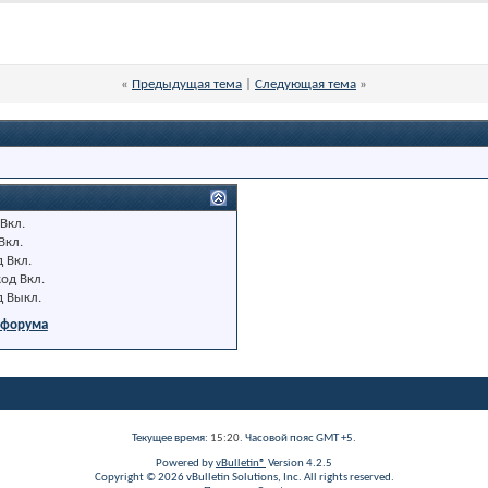
«
Предыдущая тема
|
Следующая тема
»
Вкл.
Вкл.
д
Вкл.
код
Вкл.
д
Выкл.
 форума
Текущее время:
15:20
. Часовой пояс GMT +5.
Powered by
vBulletin®
Version 4.2.5
Copyright © 2026 vBulletin Solutions, Inc. All rights reserved.