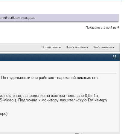
ений выберите раздел.
Показано с 1 по 9 из 9
Опции темы
Поиск по теме
Отображение
#1
. По отдельности они работают нареканий никаких нет.
ет отлично, напрядение на желтом тюльпане 0,95-1в,
 S-Video.). Подлючал к монитору любительскую DV камеру
ере).