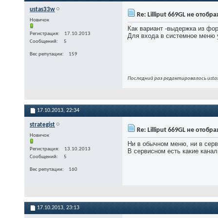
ustas33w
Re: Lilliput 669GL не отоб
Новичок
Как вариант -выдержка из фор
Регистрация
17.10.2013
Для входа в системное меню
Сообщений
5
Вес репутации
159
Последний раз редактировалось ustas
17.10.2013,
22:34
strategist
Re: Lilliput 669GL не отоб
Новичок
Ни в обычном меню, ни в сер
Регистрация
13.10.2013
В сервисном есть какие кана
Сообщений
5
Вес репутации
160
17.10.2013,
23:13