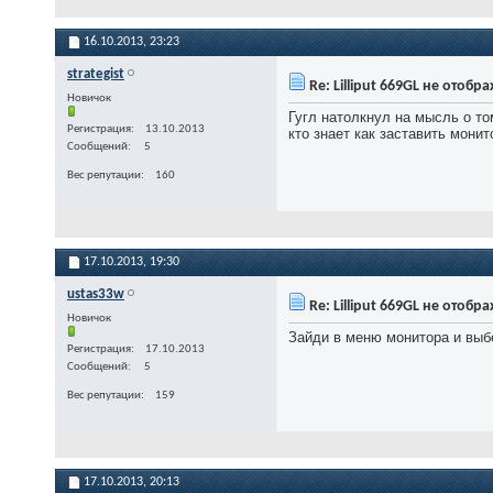
16.10.2013,
23:23
strategist
Re: Lilliput 669GL не отоб
Новичок
Гугл натолкнул на мысль о то
Регистрация
13.10.2013
кто знает как заставить мон
Сообщений
5
Вес репутации
160
17.10.2013,
19:30
ustas33w
Re: Lilliput 669GL не отоб
Новичок
Зайди в меню монитора и выб
Регистрация
17.10.2013
Сообщений
5
Вес репутации
159
17.10.2013,
20:13