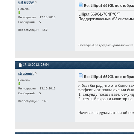
ustas33w
Re: Lilliput 669GL не отоб
Новичок
Lilliput 669GL-70NP/C/T
Регистрация
17.10.2013
Поддерживаемые AV системы:
Сообщений
5
Вес репутации
159
Последний раз редактировалось ustas
17.10.2013,
23:54
strategist
Re: Lilliput 669GL не отоб
Новичок
я был бы рад что это было та
Регистрация
13.10.2013
эффекты от подключения был
Сообщений
5
1. секунду показывает, секун
2. темный экран и монитор не
Вес репутации
160
Начинаю задумываться об по