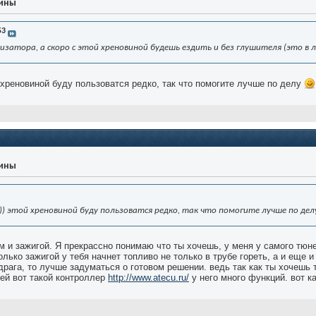
уины
53
изатора, а скоро с этой хреновиной будешь ездить и без глушителя (это в 
й хреновиной буду пользоватся редко, так что помогите лучше по делу
уины
)) этой хреновиной буду пользоватся редко, так что помогите лучше по де
м и зажигой. Я прекрассно понимаю что ты хочешь, у меня у самого тюн
лько зажигой у тебя начнет топливо не только в трубе гореть, а и еще и
драга, то лучше задуматься о готовом решении. ведь так как ты хочешь
лей вот такой контроллер
http://www.atecu.ru/
у него много функций. вот к