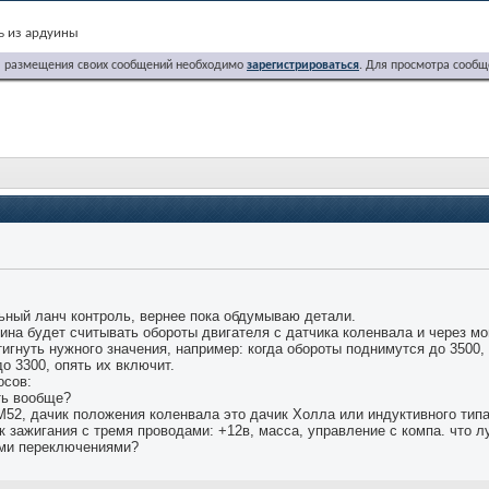
ь из ардуины
я размещения своих сообщений необходимо
зарегистрироваться
. Для просмотра сообщ
ы
.
ьный ланч контроль, вернее пока обдумываю детали.
уина будет считывать обороты двигателя с датчика коленвала и через 
тигнуть нужного значения, например: когда обороты поднимутся до 3500, 
о 3300, опять их включит.
осов:
ть вообще?
М52, дачик положения коленвала это дачик Холла или индуктивного тип
к зажигания с тремя проводами: +12в, масса, управление с компа. что 
ыми переключениями?