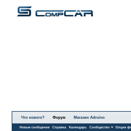
Что нового?
Форум
Магазин Adruino
Новые сообщения
Справка
Календарь
Сообщество
Опции ф