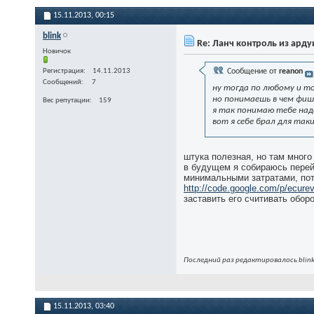
15.11.2013,
00:15
blink
Re: Ланч контроль из ард
Новичок
Регистрация
14.11.2013
Сообщение от
reanon
Сообщений
7
ну тогда по любому и т
но понимаешь в чем фишк
Вес репутации
159
я так понимаю тебе надо
вот я себе брал для та
штука полезная, но там много 
в будущем я собираюсь перейт
минимальными затратами, пото
http://code.google.com/p/ecure
заставить его считивать обор
Последний раз редактировалось blink
15.11.2013,
03:40