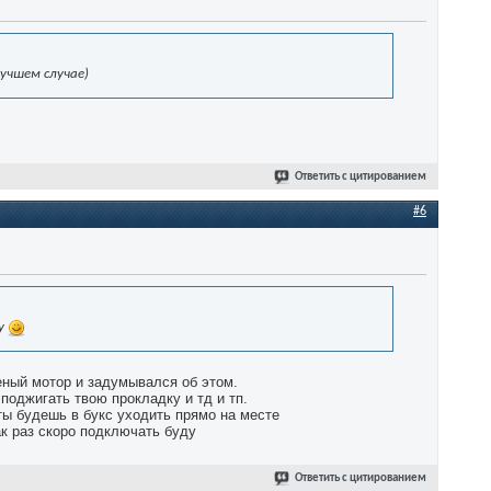
лучшем случае)
Ответить с цитированием
#6
лу
еный мотор и задумывался об этом.
 поджигать твою прокладку и тд и тп.
 ты будешь в букс уходить прямо на месте
ак раз скоро подключать буду
Ответить с цитированием