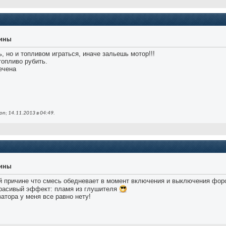
уины
, но и топливом играться, иначе зальешь мотор!!!
топливо рубить.
ечена
n; 14.11.2013 в
04:49
.
уины
ой причине что смесь обедневает в момент включения и выключения форсу
красивый эффект: пламя из глушителя
затора у меня все равно нету!