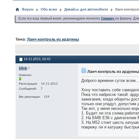
Форум
Обо всем
Девайсы для автомобиля
Ланч контрол
Если это ваш первый визит, рекомендуем почитать
Справку
по форуму. Дл
Тема:
Ланч контроль из ардуины
14.11.2013,
02:41
blink
Ланч контроль из ардуин
Новичок
Доброго времени суток всем..
Регистрация
14.11.2013
Сообщений
7
Хочу поставить себе самодел
Пока что набросок такой: ард
Вес репутации
159
зажигания, когда обороты дос
только они упадут, допустим д
Так вот, у меня несколько вор
1. Будет ли эта схема работа
2. На БМВ Е36 с двигателем 
3. На М52 стоит шесть катуше
поврежу ли я катушку быстр