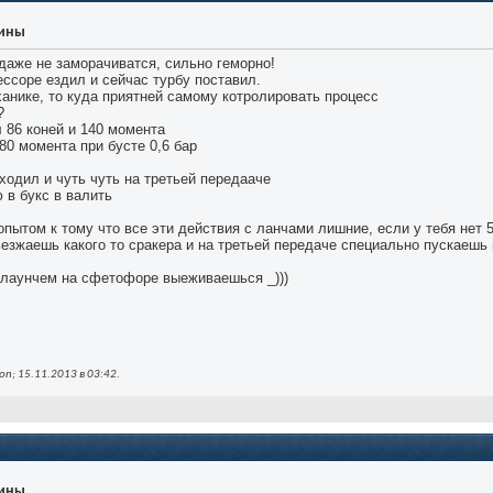
уины
даже не заморачиватся, сильно геморно!
ессоре ездил и сейчас турбу поставил.
анике, то куда приятней самому котролировать процесс
?
л 86 коней и 140 момента
80 момента при бусте 0,6 бар
ходил и чуть чуть на третьей передааче
ю в букс в валить
пытом к тому что все эти действия с ланчами лишние, если у тебя нет 
ьезжаешь какого то сракера и на третьей передаче специально пускаешь
с лаунчем на сфетофоре выеживаешься _)))
n; 15.11.2013 в
03:42
.
уины