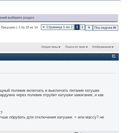
ений выберите раздел.
Страница 1 из 2
1
2
Показано с 1 по 10 из 14
Последняя
Опции темы
Поиск по теме
Отображение
#1
мощный полевик включать и выключать питание катушек
ардуина через полевик отрубит катушки зажигания, и как
а?
лучше обрубать для отключения катушки: + или массу? не