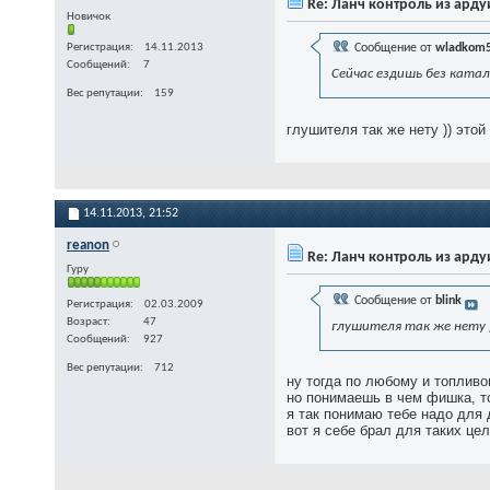
Re: Ланч контроль из ард
Новичок
Регистрация
14.11.2013
Сообщение от
wladkom
Сообщений
7
Сейчас ездишь без катал
Вес репутации
159
глушителя так же нету )) это
14.11.2013,
21:52
reanon
Re: Ланч контроль из ард
Гуру
Сообщение от
blink
Регистрация
02.03.2009
Возраст
47
глушителя так же нету 
Сообщений
927
Вес репутации
712
ну тогда по любому и топливо
но понимаешь в чем фишка, то
я так понимаю тебе надо для 
вот я себе брал для таких це