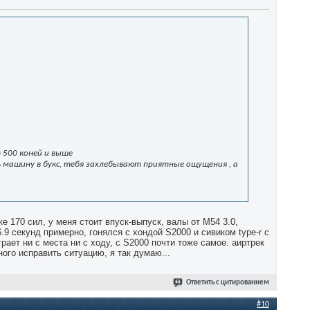
 500 коней и выше
шь машину в букс, тебя захлебывают приятные ощущения , а
ке 170 сил, у меня стоит впуск-выпуск, валы от М54 3.0,
.9 секунд примерно, гонялся с хондой S2000 и сивиком type-r c
рает ни с места ни с ходу, с S2000 почти тоже самое. аиртрек
ного исправить ситуацию, я так думаю...
Ответить с цитированием
#10