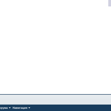
орума
Навигация