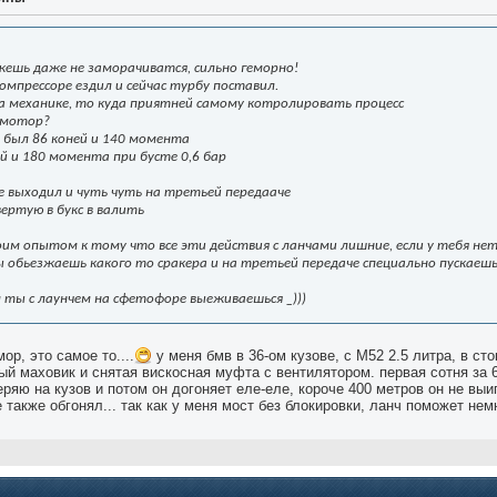
жешь даже не заморачиватся, сильно геморно!
компрессоре ездил и сейчас турбу поставил.
на механике, то куда приятней самому котролировать процесс
 мотор?
ке был 86 коней и 140 момента
й и 180 момента при бусте 0,6 бар
се выходил и чуть чуть на третьей передааче
вертую в букс в валить
оим опытом к тому что все эти действия с ланчами лишние, если у тебя нет
ты обьезжаешь какого то сракера и на третьей передаче специально пускае
 ты с лаунчем на сфетофоре выеживаешься _)))
ор, это самое то....
у меня бмв в 36-ом кузове, с М52 2.5 литра, в сто
ный маховик и снятая вискосная муфта с вентилятором. первая сотня за 6
ряю на кузов и потом он догоняет еле-еле, короче 400 метров он не выиг
 также обгонял... так как у меня мост без блокировки, ланч поможет нем