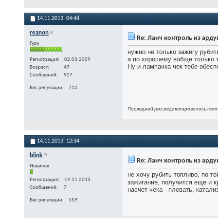
14.11.2013,
04:48
reanon
Re: Ланч контроль из ард
Гуру
нужно не только зажигу рубить
а по хорошему вобще только 
Регистрация
02.03.2009
Ну и лампачка чек тебе обесп
Возраст
47
Сообщений
927
Вес репутации
712
Последний раз редактировалось reano
14.11.2013,
12:34
blink
Re: Ланч контроль из ард
Новичок
не хочу рубить топливо, по т
Регистрация
14.11.2013
зажигание, получится еще и 
Сообщений
7
насчет чека - плевать, катали
Вес репутации
159