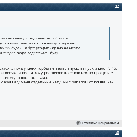
#7
тюненый мотор и задумывался об этом.
ще и поджигать твою прокладку и тд и тп.
шь ты будешь в букс уходить прямо на месте
т как раз скоро подключать буду
тся... пока у меня горбатые валы, впуск, выпуск и мост 3.45,
ая осечка и все. я хочу реализовать ее как можно проще и с
о самому. нашел вот такое
блером а у меня отдельные катушки с запалом от компа. как
Ответить с цитированием
#8