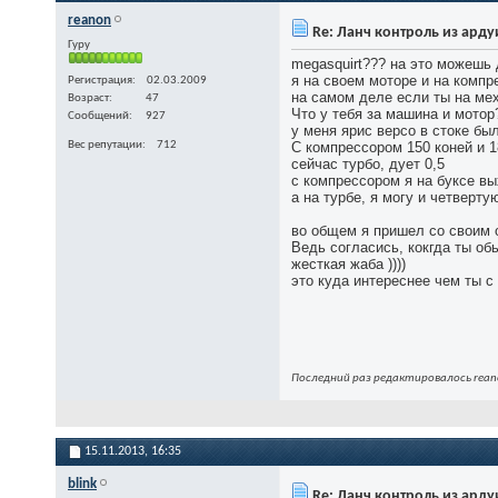
reanon
Re: Ланч контроль из ард
Гуру
megasquirt??? на это можешь 
я на своем моторе и на компр
Регистрация
02.03.2009
на самом деле если ты на мех
Возраст
47
Что у тебя за машина и мотор
Сообщений
927
у меня ярис версо в стоке бы
С компрессором 150 коней и 1
Вес репутации
712
сейчас турбо, дует 0,5
с компрессором я на буксе вы
а на турбе, я могу и четверту
во общем я пришел со своим о
Ведь согласись, кокгда ты об
жесткая жаба ))))
это куда интереснее чем ты 
Последний раз редактировалось reano
15.11.2013,
16:35
blink
Re: Ланч контроль из ард