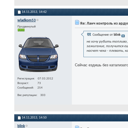
14.11.2013,
14:42
wladkom53
Re: Ланч контроль из ард
Продвинутый
Сообщение от
blink
не хочу рубить топливо,
зажигание, получится е
насчет чека - плевать, 
Сейчас ездишь без катализато
Регистрация
07.03.2012
Возраст
73
Сообщений
254
Вес репутации
303
14.11.2013,
14:50
blink