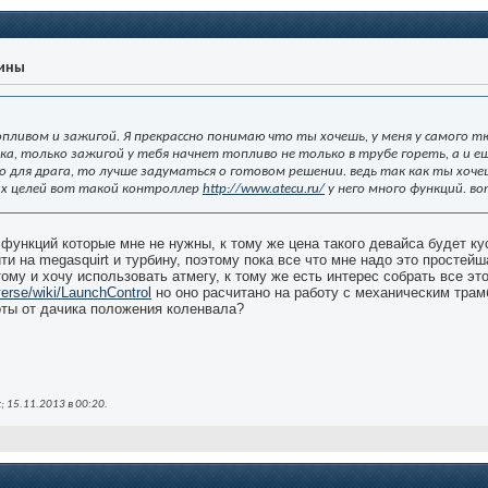
уины
опливом и зажигой. Я прекрассно понимаю что ты хочешь, у меня у самого 
а, только зажигой у тебя начнет топливо не только в трубе гореть, а и е
 для драга, то лучше задуматься о готовом решении. ведь так как ты хоче
ких целей вот такой контроллер
http://www.atecu.ru/
у него много функций. во
функций которые мне не нужны, к тому же цена такого девайса будет куса
и на megasquirt и турбину, поэтому пока все что мне надо это простейш
му и хочу использовать атмегу, к тому же есть интерес собрать все эт
verse/wiki/LaunchControl
но оно расчитано на работу с механическим трам
оты от дачика положения коленвала?
; 15.11.2013 в
00:20
.