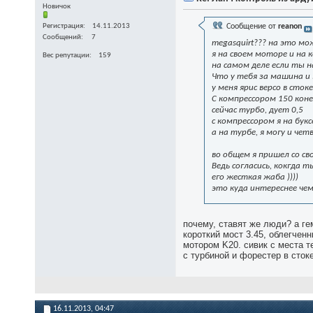
Новичок
Регистрация
14.11.2013
Сообщение от
reanon
Сообщений
7
megasquirt??? на это мо
я на своем моторе и на 
Вес репутации
159
на самом деле если ты 
Что у тебя за машина и
у меня ярис версо в сто
С компрессором 150 коне
сейчас турбо, дует 0,5
с компрессором я на бук
а на турбе, я могу и чет
во общем я пришел со св
Ведь согласись, кокгда 
его жесткая жаба ))))
это куда интереснее чем
почему, ставят же люди? а гем
короткий мост 3.45, облегчен
мотором K20. сивик с места те
с турбиной и форестер в стоке
16.11.2013,
04:47