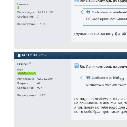
Re: Ланч контроль из ард
Новичок
Регистрация
14.11.2013
Сообщение от
wladkom
Сообщений
7
Сейчас ездишь без катал
Вес репутации
159
глушителя так же нету )) это
14.11.2013,
21:52
reanon
Re: Ланч контроль из ард
Гуру
Сообщение от
blink
Регистрация
02.03.2009
Возраст
47
глушителя так же нету 
Сообщений
927
Вес репутации
712
ну тогда по любому и топливо
но понимаешь в чем фишка, то
я так понимаю тебе надо для 
вот я себе брал для таких це