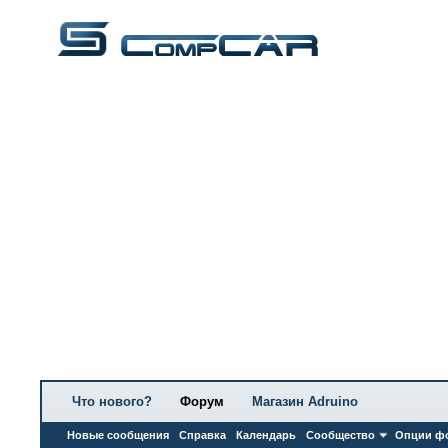
Что нового?
Форум
Магазин Adruino
Новые сообщения
Справка
Календарь
Сообщество
Опции ф