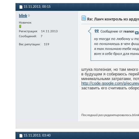
15.11.2013,
00:15
blink
Re: Ланч контроль из ард
Новичок
Регистрация
14.11.2013
Сообщение от
reanon
Сообщений
7
ну тогда по любому и т
но понимаешь в чем фишк
Вес репутации
159
я так понимаю тебе надо
вот я себе брал для та
штука полезная, но там много 
в будущем я собираюсь перейт
минимальными затратами, пото
http://code.google.com/p/ecure
заставить его считивать обор
Последний раз редактировалось blink
15.11.2013,
03:40