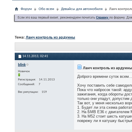
Форум
Обо всем
Девайсы для автомобиля
Ланч контрол
Если это ваш первый визит, рекомендуем почитать
Справку
по форуму. Дл
Тема:
Ланч контроль из ардуины
14.11.2013,
02:41
blink
Ланч контроль из ардуин
Новичок
Доброго времени суток всем..
Регистрация
14.11.2013
Сообщений
7
Хочу поставить себе самодел
Пока что набросок такой: ард
Вес репутации
159
зажигания, когда обороты дос
только они упадут, допустим д
Так вот, у меня несколько вор
1. Будет ли эта схема работа
2. На БМВ Е36 с двигателем 
3. На М52 стоит шесть катуше
поврежу ли я катушку быстр