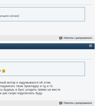
лучшем случае)
Ответить с цитированием
#6
лу
еный мотор и задумывался об этом.
 поджигать твою прокладку и тд и тп.
 ты будешь в букс уходить прямо на месте
ак раз скоро подключать буду
Ответить с цитированием