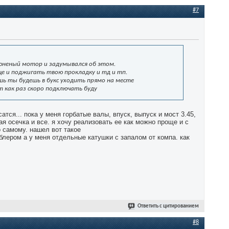
#7
тюненый мотор и задумывался об этом.
ще и поджигать твою прокладку и тд и тп.
шь ты будешь в букс уходить прямо на месте
т как раз скоро подключать буду
тся... пока у меня горбатые валы, впуск, выпуск и мост 3.45,
ая осечка и все. я хочу реализовать ее как можно проще и с
о самому. нашел вот такое
блером а у меня отдельные катушки с запалом от компа. как
Ответить с цитированием
#8