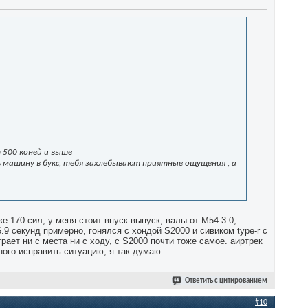
 500 коней и выше
шь машину в букс, тебя захлебывают приятные ощущения , а
ке 170 сил, у меня стоит впуск-выпуск, валы от М54 3.0,
.9 секунд примерно, гонялся с хондой S2000 и сивиком type-r c
рает ни с места ни с ходу, с S2000 почти тоже самое. аиртрек
ного исправить ситуацию, я так думаю...
Ответить с цитированием
#10