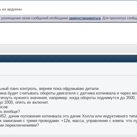
ь из ардуины
я размещения своих сообщений необходимо
зарегистрироваться
. Для просмотра сообщ
ы
.
ьный ланч контроль, вернее пока обдумываю детали.
уина будет считывать обороты двигателя с датчика коленвала и через 
тигнуть нужного значения, например: когда обороты поднимутся до 3500, 
о 3300, опять их включит.
осов:
ть вообще?
М52, дачик положения коленвала это дачик Холла или индуктивного тип
к зажигания с тремя проводами: +12в, масса, управление с компа. что 
ыми переключениями?