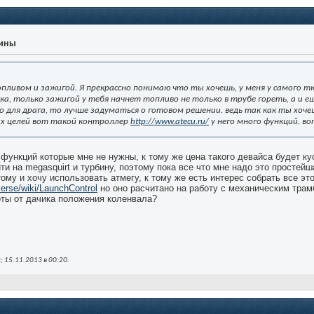
уины
опливом и зажигой. Я прекрассно понимаю что ты хочешь, у меня у самого 
а, только зажигой у тебя начнет топливо не только в трубе гореть, а и е
 для драга, то лучше задуматься о готовом решении. ведь так как ты хоче
ких целей вот такой контроллер
http://www.atecu.ru/
у него много функций. во
функций которые мне не нужны, к тому же цена такого девайса будет куса
и на megasquirt и турбину, поэтому пока все что мне надо это простейш
му и хочу использовать атмегу, к тому же есть интерес собрать все эт
verse/wiki/LaunchControl
но оно расчитано на работу с механическим трам
оты от дачика положения коленвала?
; 15.11.2013 в
00:20
.