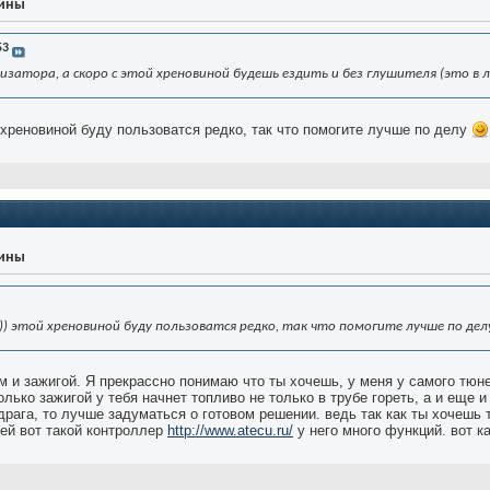
уины
53
изатора, а скоро с этой хреновиной будешь ездить и без глушителя (это в 
й хреновиной буду пользоватся редко, так что помогите лучше по делу
уины
)) этой хреновиной буду пользоватся редко, так что помогите лучше по де
м и зажигой. Я прекрассно понимаю что ты хочешь, у меня у самого тюн
лько зажигой у тебя начнет топливо не только в трубе гореть, а и еще и
драга, то лучше задуматься о готовом решении. ведь так как ты хочешь
лей вот такой контроллер
http://www.atecu.ru/
у него много функций. вот к