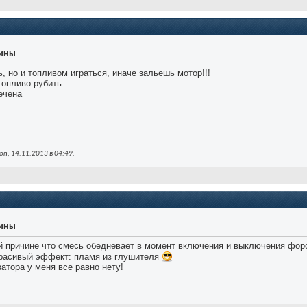
уины
, но и топливом играться, иначе зальешь мотор!!!
топливо рубить.
ечена
n; 14.11.2013 в
04:49
.
уины
ой причине что смесь обедневает в момент включения и выключения форсу
красивый эффект: пламя из глушителя
затора у меня все равно нету!