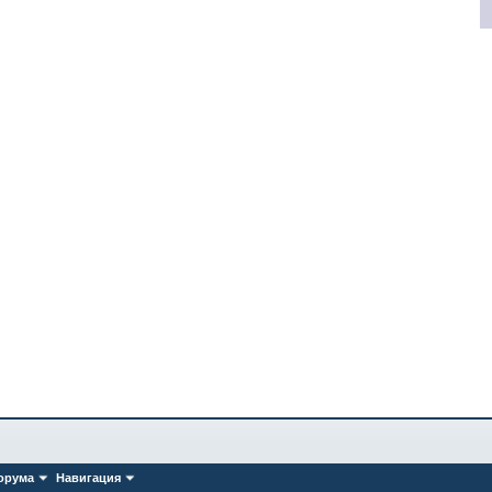
орума
Навигация