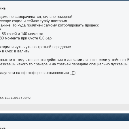
уины
даже не заморачиватся, сильно геморно!
ессоре ездил и сейчас турбу поставил.
анике, то куда приятней самому котролировать процесс
?
л 86 коней и 140 момента
80 момента при бусте 0,6 бар
ходил и чуть чуть на третьей передааче
ю в букс в валить
пытом к тому что все эти действия с ланчами лишние, если у тебя нет 
ьезжаешь какого то сракера и на третьей передаче специально пускаешь
с лаунчем на сфетофоре выеживаешься _)))
n; 15.11.2013 в
03:42
.
уины