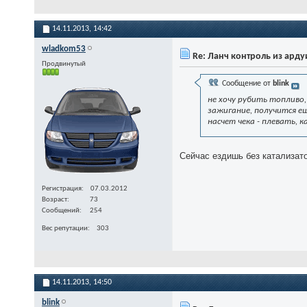
14.11.2013,
14:42
wladkom53
Re: Ланч контроль из ард
Продвинутый
Сообщение от
blink
не хочу рубить топливо,
зажигание, получится е
насчет чека - плевать, 
Сейчас ездишь без катализато
Регистрация
07.03.2012
Возраст
73
Сообщений
254
Вес репутации
303
14.11.2013,
14:50
blink