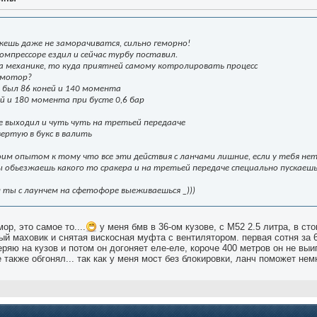
жешь даже не заморачиватся, сильно геморно!
компрессоре ездил и сейчас турбу поставил.
на механике, то куда приятней самому котролировать процесс
 мотор?
ке был 86 коней и 140 момента
й и 180 момента при бусте 0,6 бар
се выходил и чуть чуть на третьей передааче
вертую в букс в валить
оим опытом к тому что все эти действия с ланчами лишние, если у тебя нет
ты обьезжаешь какого то сракера и на третьей передаче специально пускае
 ты с лаунчем на сфетофоре выеживаешься _)))
ор, это самое то....
у меня бмв в 36-ом кузове, с М52 2.5 литра, в сто
ный маховик и снятая вискосная муфта с вентилятором. первая сотня за 6
ряю на кузов и потом он догоняет еле-еле, короче 400 метров он не выиг
 также обгонял... так как у меня мост без блокировки, ланч поможет нем