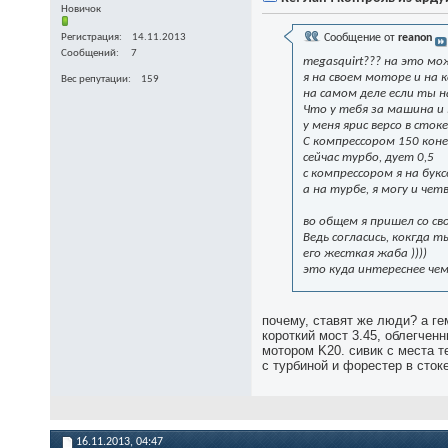
Новичок
Регистрация
14.11.2013
Сообщение от
reanon
Сообщений
7
megasquirt??? на это мо
я на своем моторе и на 
Вес репутации
159
на самом деле если ты 
Что у тебя за машина и
у меня ярис версо в сто
С компрессором 150 коне
сейчас турбо, дует 0,5
с компрессором я на бук
а на турбе, я могу и чет
во общем я пришел со св
Ведь согласись, кокгда 
его жесткая жаба ))))
это куда интереснее чем
почему, ставят же люди? а гем
короткий мост 3.45, облегчен
мотором K20. сивик с места те
с турбиной и форестер в стоке
16.11.2013,
04:47