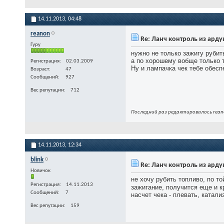
14.11.2013,
04:48
reanon
Re: Ланч контроль из ард
Гуру
нужно не только зажигу рубить
а по хорошему вобще только 
Регистрация
02.03.2009
Ну и лампачка чек тебе обесп
Возраст
47
Сообщений
927
Вес репутации
712
Последний раз редактировалось reano
14.11.2013,
12:34
blink
Re: Ланч контроль из ард
Новичок
не хочу рубить топливо, по т
Регистрация
14.11.2013
зажигание, получится еще и 
Сообщений
7
насчет чека - плевать, катали
Вес репутации
159