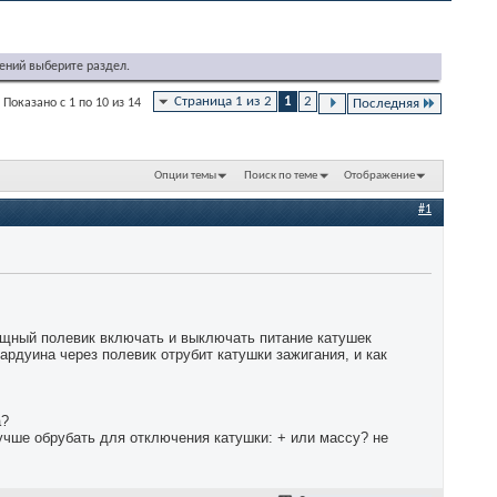
ений выберите раздел.
Страница 1 из 2
1
2
Показано с 1 по 10 из 14
Последняя
Опции темы
Поиск по теме
Отображение
#1
мощный полевик включать и выключать питание катушек
ардуина через полевик отрубит катушки зажигания, и как
а?
лучше обрубать для отключения катушки: + или массу? не