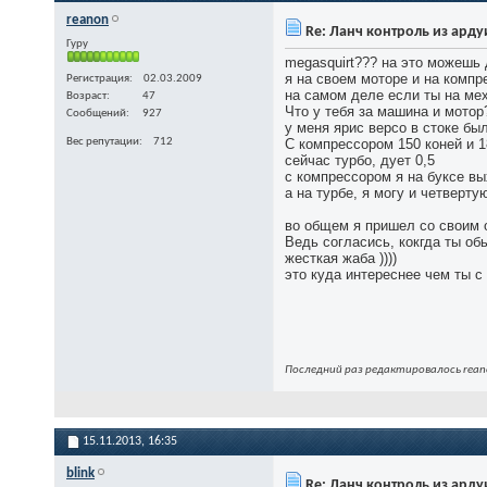
reanon
Re: Ланч контроль из ард
Гуру
megasquirt??? на это можешь 
я на своем моторе и на компр
Регистрация
02.03.2009
на самом деле если ты на мех
Возраст
47
Что у тебя за машина и мотор
Сообщений
927
у меня ярис версо в стоке бы
С компрессором 150 коней и 1
Вес репутации
712
сейчас турбо, дует 0,5
с компрессором я на буксе вы
а на турбе, я могу и четверту
во общем я пришел со своим о
Ведь согласись, кокгда ты об
жесткая жаба ))))
это куда интереснее чем ты 
Последний раз редактировалось reano
15.11.2013,
16:35
blink
Re: Ланч контроль из ард