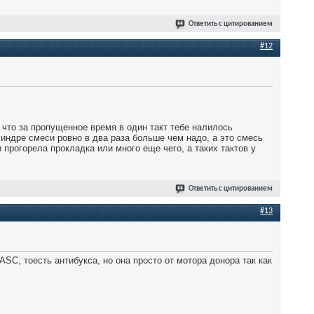
Ответить с цитированием
#12
т что за пропущенное время в один такт тебе налилось
линдре смеси ровно в два раза больше чем надо, а это смесь
и прогорела прокладка или много еще чего, а таких тактов у
Ответить с цитированием
#13
SC, тоесть антибукса, но она просто от мотора донора так как