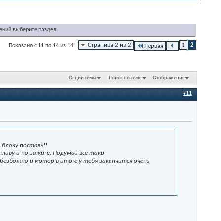
ений выберите раздел.
Страница 2 из 2
1
2
Показано с 11 по 14 из 14
Первая
Опции темы
Поиск по теме
Отображение
#11
е блоку поставь!!
пливу и по зажиге. Подумай все таки
безбожно и мотор в итоге у тебя закончится очень