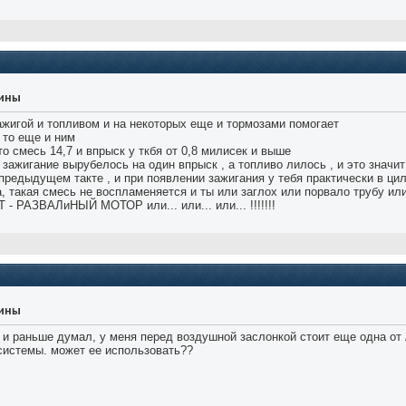
уины
ажигой и топливом и на некоторых еще и тормозами помогает
 то еще и ним
то смесь 14,7 и впрыск у ткбя от 0,8 милисек и выше
я зажигание вырубелось на один впрыск , а топливо лилось , и это значи
предыдущем такте , и при появлении зажигания у тебя практически в ци
ра, такая смесь не воспламеняется и ты или заглох или порвало трубу ил
 - РАЗВАЛиНЫЙ МОТОР или... или... или... !!!!!!!
уины
я и раньше думал, у меня перед воздушной заслонкой стоит еще одна от A
системы. может ее использовать??