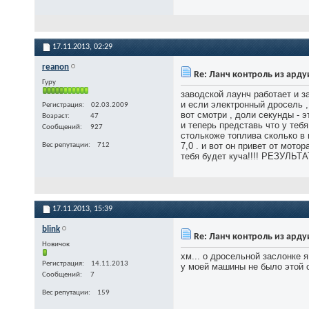
17.11.2013,
02:29
reanon
Re: Ланч контроль из ард
Гуру
заводской лаунч работает и з
и если электронный дросель ,
Регистрация
02.03.2009
вот смотри , доли секунды - э
Возраст
47
и теперь представь что у теб
Сообщений
927
столькоже топлива сколько в 
7,0 . и вот он привет от мото
Вес репутации
712
тебя будет куча!!!! РЕЗУЛЬТАТ
17.11.2013,
15:39
blink
Re: Ланч контроль из ард
Новичок
хм... о дросельной заслонке 
Регистрация
14.11.2013
у моей машины не было этой 
Сообщений
7
Вес репутации
159