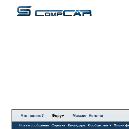
Что нового?
Форум
Магазин Adruino
Новые сообщения
Справка
Календарь
Сообщество
Опции ф