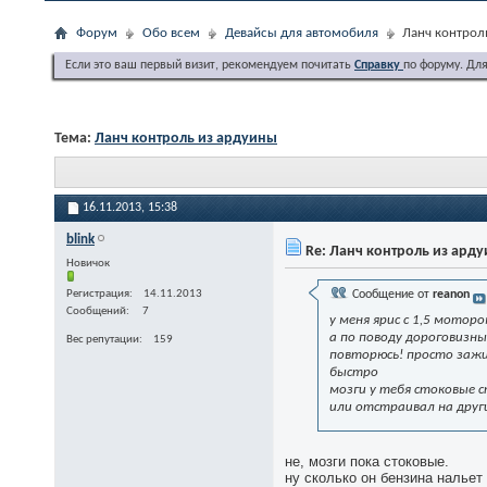
Форум
Обо всем
Девайсы для автомобиля
Ланч контрол
Если это ваш первый визит, рекомендуем почитать
Справку
по форуму. Дл
Тема:
Ланч контроль из ардуины
16.11.2013,
15:38
blink
Re: Ланч контроль из ард
Новичок
Регистрация
14.11.2013
Сообщение от
reanon
Сообщений
7
у меня ярис с 1,5 моторо
а по поводу дороговизны
Вес репутации
159
повторюсь! просто зажи
быстро
мозги у тебя стоковые 
или отстраивал на друг
не, мозги пока стоковые.
ну сколько он бензина нальет