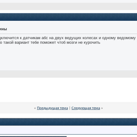
уины
дключится к датчикам абс на двух ведущих колесах и одному ведомому 
ю такой вариант тебе поможет чтоб мозги не курочить
«
Предыдущая тема
|
Следующая тема
»