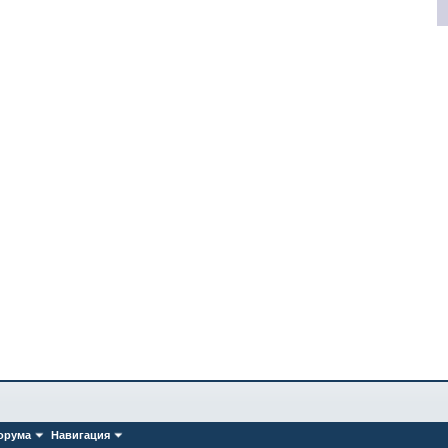
орума
Навигация