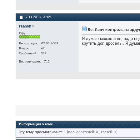
17.11.2013,
20:09
reanon
Re: Ланч контроль из ард
Гуру
Я думаю можно и ее, надо по
крутить доп дросель . Я дума
Регистрация
02.03.2009
Возраст
47
Сообщений
927
Вес репутации
712
Информация о теме
Эту тему просматривают: 1
(пользователей: 0 , гостей: 1)