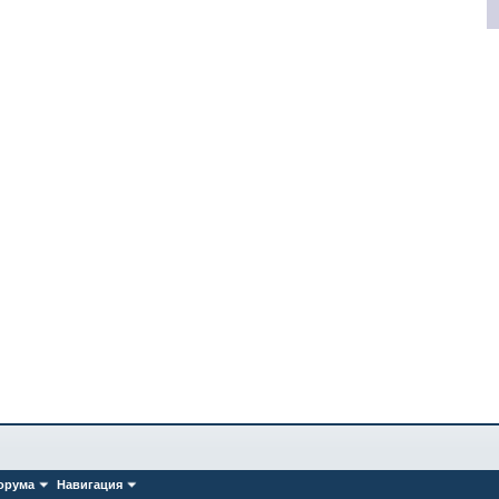
орума
Навигация