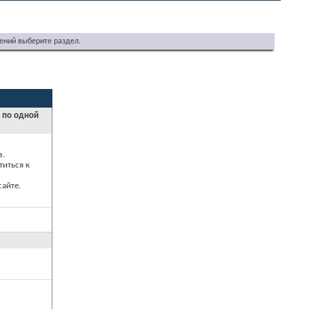
ений выберите раздел.
и по одной
з.
титься к
айте.