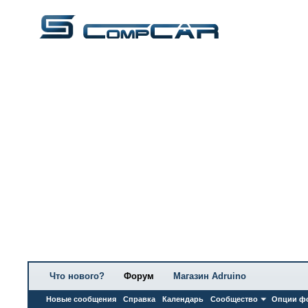
Что нового?
Форум
Магазин Adruino
Новые сообщения
Справка
Календарь
Сообщество
Опции ф