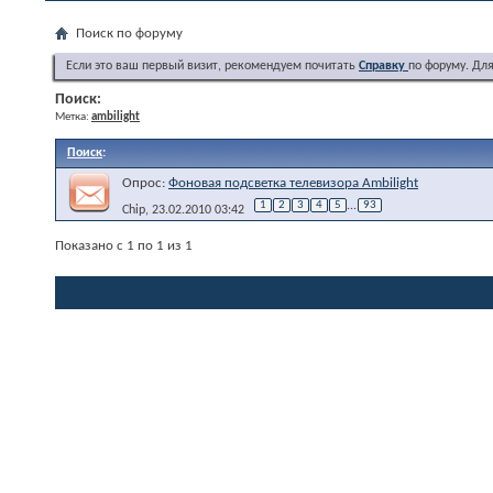
Поиск по форуму
Если это ваш первый визит, рекомендуем почитать
Справку
по форуму. Дл
Поиск:
Метка:
ambilight
Поиск
:
Опрос:
Фоновая подсветка телевизора Ambilight
1
2
3
4
5
...
93
Chip
, 23.02.2010 03:42
Показано с 1 по 1 из 1