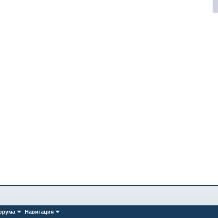
орума
Навигация