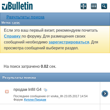
Результаты поиска
Метка:
carpc
Если это ваш первый визит, рекомендуем почитать
Справку
по форуму. Для размещения своих
сообщений необходимо
зарегистрироваться
. Для
просмотра сообщений выберите раздел.
На поиск затрачено
0.02
сек.
Результаты поиска
продам Infill G4
Последнее сообщение от vovka_llh 23.05.2017
14:54
Форум:
Куплю-Продам