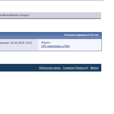
ений выберите раздел.
На поиск затрачено
0.02
сек.
Форум:
бщение: 02.04.2024
13:52
GPS приемники и PNA
Обратная связь
Главная (Новости)
Вверх