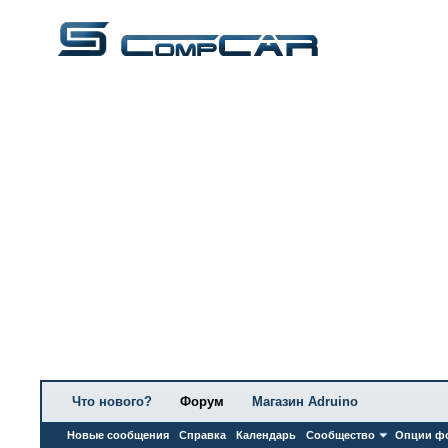
Что нового?
Форум
Магазин Adruino
Новые сообщения
Справка
Календарь
Сообщество
Опции ф