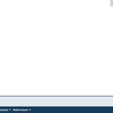
орума
Навигация