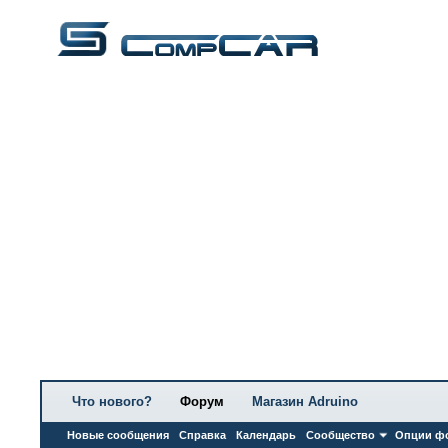
Что нового?
Форум
Магазин Adruino
Новые сообщения
Справка
Календарь
Сообщество
Опции ф