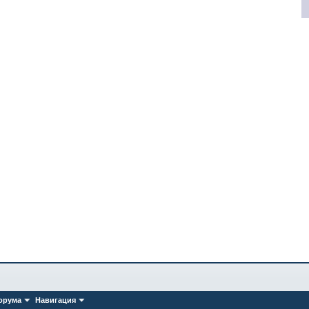
орума
Навигация