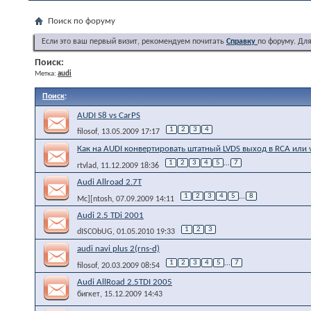
Поиск по форуму
Если это ваш первый визит, рекомендуем почитать
Справку
по форуму. Дл
Поиск:
Метка:
audi
Поиск
:
AUDI S8 vs CarPS
1
2
3
4
filosof
, 13.05.2009 17:17
Как на AUDI конвертировать штатный LVDS выход в RCA или 
1
2
3
4
5
...
7
rtvlad
, 11.12.2009 18:36
Audi Allroad 2.7T
1
2
3
4
5
...
8
Mc][ntosh
, 07.09.2009 14:11
Audi 2.5 TDi 2001
1
2
3
dISCObUG
, 01.05.2010 19:33
audi navi plus 2(rns-d)
1
2
3
4
5
...
7
filosof
, 20.03.2009 08:54
Audi AllRoad 2.5TDI 2005
бигкет
, 15.12.2009 14:43