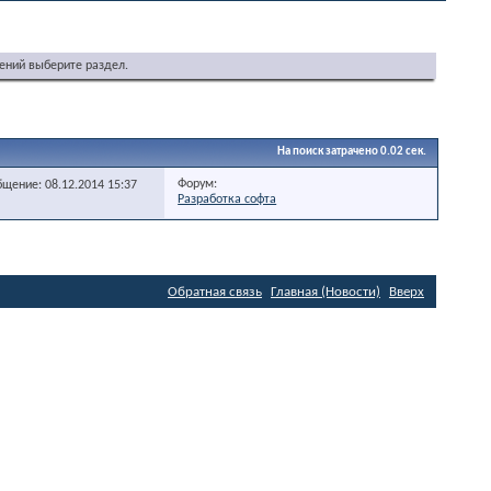
ений выберите раздел.
На поиск затрачено
0.02
сек.
Форум:
бщение: 08.12.2014
15:37
Разработка софта
Обратная связь
Главная (Новости)
Вверх