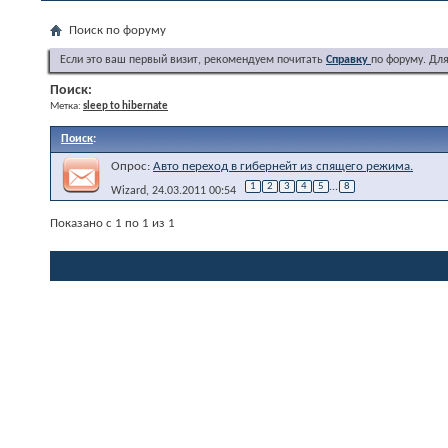
Поиск по форуму
Если это ваш первый визит, рекомендуем почитать
Справку
по форуму. Дл
Поиск:
Метка:
sleep to hibernate
Поиск
:
Опрос:
Авто переход в гибернейт из спящего режима.
1
2
3
4
5
...
8
Wizard
, 24.03.2011 00:54
Показано с 1 по 1 из 1