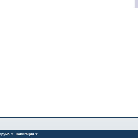
орума
Навигация