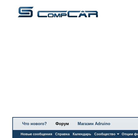
Что нового?
Форум
Магазин Adruino
Новые сообщения
Справка
Календарь
Сообщество
Опции ф