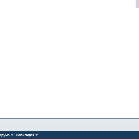
орума
Навигация