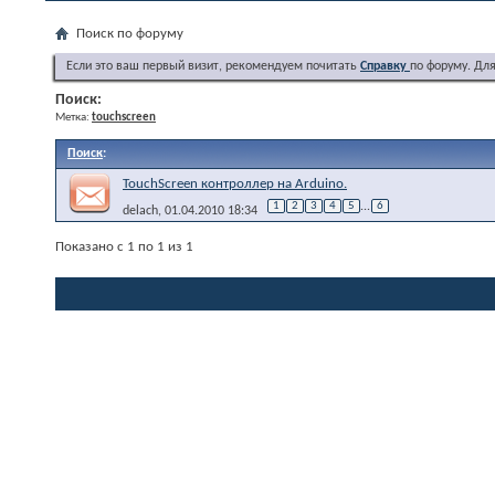
Поиск по форуму
Если это ваш первый визит, рекомендуем почитать
Справку
по форуму. Дл
Поиск:
Метка:
touchscreen
Поиск
:
TouchScreen контроллер на Arduino.
1
2
3
4
5
...
6
delach
, 01.04.2010 18:34
Показано с 1 по 1 из 1