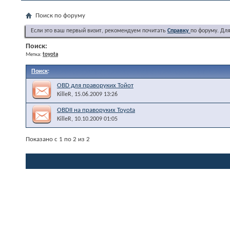
Поиск по форуму
Если это ваш первый визит, рекомендуем почитать
Справку
по форуму. Дл
Поиск:
Метка:
toyota
Поиск
:
OBD для праворуких Тойот
KilleR
, 15.06.2009 13:26
OBDII на праворуких Toyota
KilleR
, 10.10.2009 01:05
Показано с 1 по 2 из 2