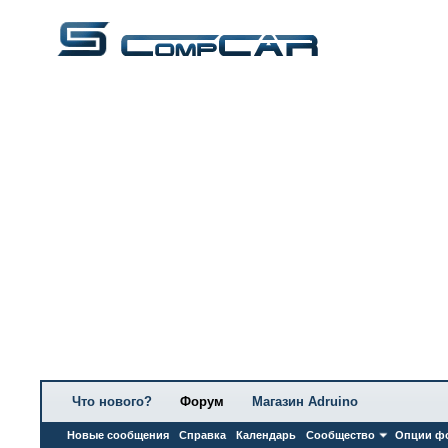
Что нового?
Форум
Магазин Adruino
Новые сообщения
Справка
Календарь
Сообщество
Опции ф