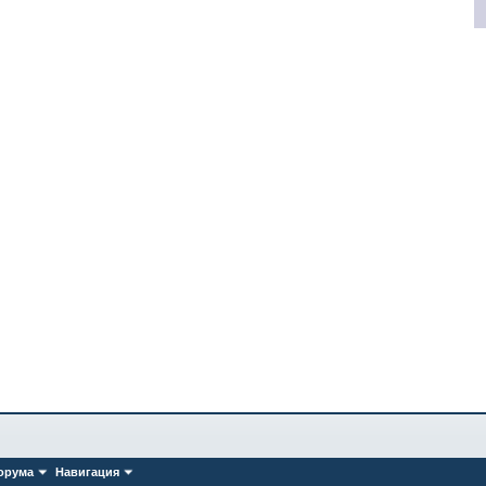
орума
Навигация