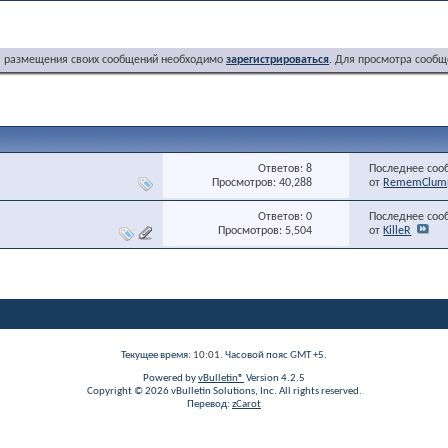
я размещения своих сообщений необходимо
зарегистрироваться
. Для просмотра сообщ
Ответов: 8
Последнее соо
Просмотров: 40,288
от
RememClum
Ответов: 0
Последнее соо
Просмотров: 5,504
от
KilleR
Текущее время:
10:01
. Часовой пояс GMT +5.
Powered by
vBulletin®
Version 4.2.5
Copyright © 2026 vBulletin Solutions, Inc. All rights reserved.
Перевод:
zCarot