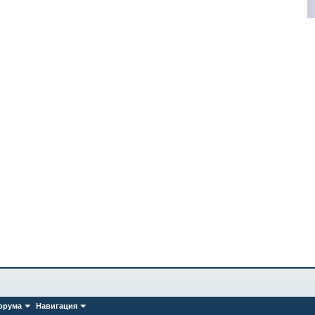
орума
Навигация