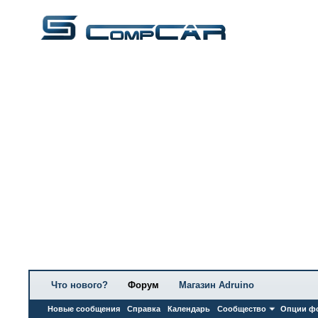
Что нового?
Форум
Магазин Adruino
Новые сообщения
Справка
Календарь
Сообщество
Опции ф