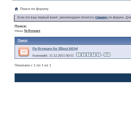
Поиск по форуму
Если это ваш первый визит, рекомендуем почитать
Справку
по форуму. Дл
Поиск:
Метка:
fix firmware
Поиск
:
Fix-firmware for lilliput 669gl
1
2
3
4
5
...
21
truevoxdei
, 11.12.2011 00:51
Показано с 1 по 1 из 1