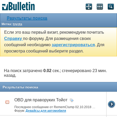
Результаты поиска
Метка:
toyota
Если это ваш первый визит, рекомендуем почитать
Справку
по форуму. Для размещения своих
сообщений необходимо
зарегистрироваться
. Для
просмотра сообщений выберите раздел.
На поиск затрачено
0.02
сек.; сгенерировано 23 мин.
назад.
Результаты поиска
OBD для праворуких Тойот
Последнее сообщение от RememClump 02.10.2018
05:39
Форум:
Девайсы для автомобиля