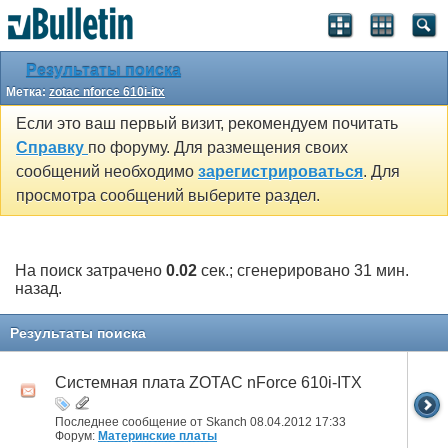
Результаты поиска
Метка:
zotac nforce 610i-itx
Если это ваш первый визит, рекомендуем почитать
Справку
по форуму. Для размещения своих
сообщений необходимо
зарегистрироваться
. Для
просмотра сообщений выберите раздел.
На поиск затрачено
0.02
сек.; сгенерировано 31 мин.
назад.
Результаты поиска
Системная плата ZOTAC nForce 610i-ITX
Последнее сообщение от Skanch 08.04.2012
17:33
Форум:
Материнские платы