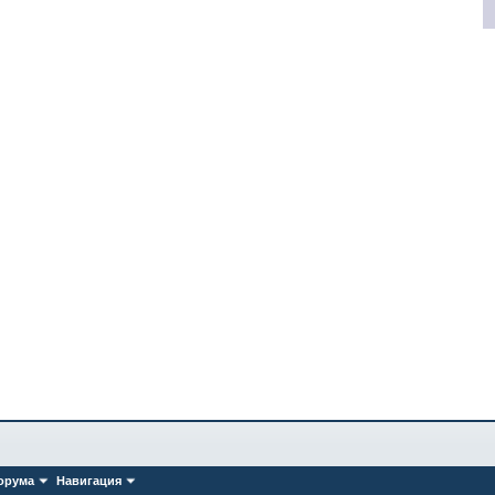
орума
Навигация