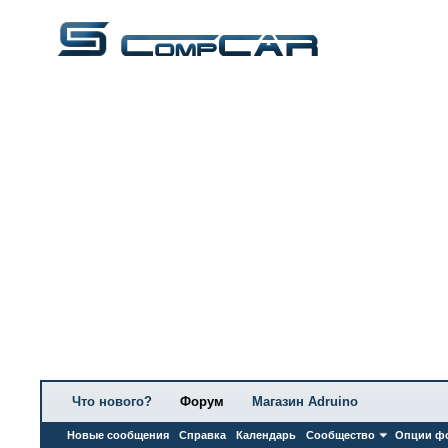
Что нового?
Форум
Магазин Adruino
Новые сообщения
Справка
Календарь
Сообщество
Опции ф