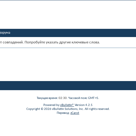
форума
ет совпадений. Попробуйте указать другие ключевые слова.
Текущее время:
02:30
. Часовой пояс GMT +5.
Powered by
vBulletin®
Version 4.2.5
Copyright © 2026 vBulletin Solutions, Inc. All rights reserved.
Перевод:
zCarot