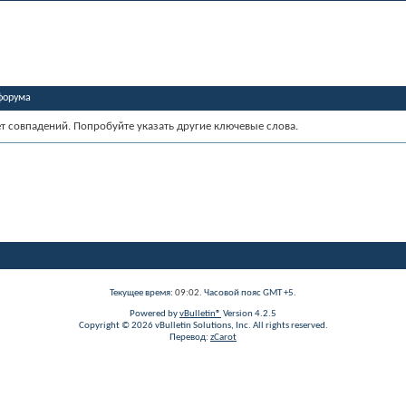
форума
ет совпадений. Попробуйте указать другие ключевые слова.
Текущее время:
09:02
. Часовой пояс GMT +5.
Powered by
vBulletin®
Version 4.2.5
Copyright © 2026 vBulletin Solutions, Inc. All rights reserved.
Перевод:
zCarot